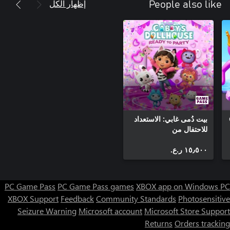
إظهار الكل
People also like
بيت دُمى غابي: الاستعداد
للاحتفال من
DreamWorks
١٥٫٥٠٠ ر.ع.‏
PC Game Pass
PC Game Pass games
XBOX app on Windows PC
XBOX Support
Feedback
Community Standards
Photosensitive
Seizure Warning
Microsoft account
Microsoft Store Support
Returns
Orders tracking