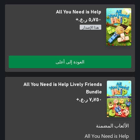
All You Need is Help
٥٫٧٥٠ ر.ع.‏+
هذا الإصدار
العودة إلى أعلى
All You Need is Help Lively Friends
Bundle
٧٫٧٥٠ ر.ع.‏+
الألعاب المضمنة
All You Need is Help