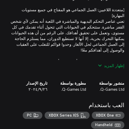
[متعددة اللاعبين: العمل الجماعي هو المفتاح في جميع مستويات
تعني عناصر التحكم البديهية والمباشرة في اللعبة أنه يمكن لأي شخص
القفز مباشرة. ستتحكم في الحيوانات التي تتحول أثناء تقدمك في كل
مستوى، وتعمل على تحقيق أهدافك. على الرغم من أن هذه الحيوانات
يمكنها التحرك بحرية، إلا أنها لا تستطيع الدوران، مما يستلزم الحاجة
إلى العمل الجماعي لحل الألغاز. وحدوا قواكم للتغلب على العقبات
إظهار المزيد
تسمح عناصر التحكم البسيطة للحيوانات بالتعبير عن أصوات مختلفة
بناءً على مواقفها. مع هذا النظام الصوتي الفريد من نوعه، يمكنك
الاستمتاع بجلسات لعب مفعمة بالحيوية مع الأصدقاء البعيدين كما لو
منشور بواسطة
مطورة بواسطة
تاريخ الإصدار
Q-Games Ltd.
Q-Games Ltd.
٢٦‏/٩‏/٢٠٢٤
سواء كنت تفضل اللعب محليًا أو عبر الإنترنت، تدعم اللعبة ما يصل
العب باستخدام
إلى أربعة لاعبين. تم تصميم هذه اللعبة التي تتمحور حول التعاونية
للاستمتاع بها عبر الأجيال - من الأطفال إلى الأجداد - مما يجعلها مثالية
PC
XBOX Series X|S
XBOX One
للعائلة والأصدقاء. تضمن أدوات التحكم السهلة الاستخدام أن يتمكن
اللاعبون من جميع الأعمار من المشاركة والاستمتاع. وكلما زاد التعاون،
Handheld