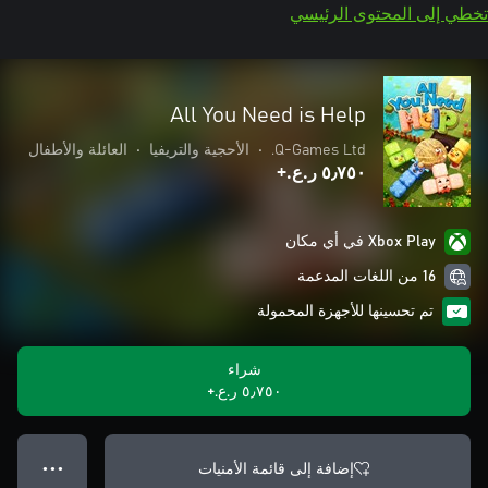
تخطي إلى المحتوى الرئيسي
All You Need is Help
Q-Games Ltd.
•
الأحجية والتريفيا
•
العائلة والأطفال
٥٫٧٥٠ ر.ع.‏+
Xbox Play في أي مكان
16 من اللغات المدعمة
تم تحسينها للأجهزة المحمولة
شراء
٥٫٧٥٠ ر.ع.‏+
إضافة إلى قائمة الأمنيات
● ● ●