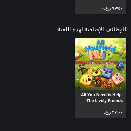
٧٫٧٥٠ ر.ع.‏+
الوظائف الإضافية لهذه اللعبة
All You Need is Help:
The Lively Friends
Pack
٣٫١٠٠ ر.ع.‏