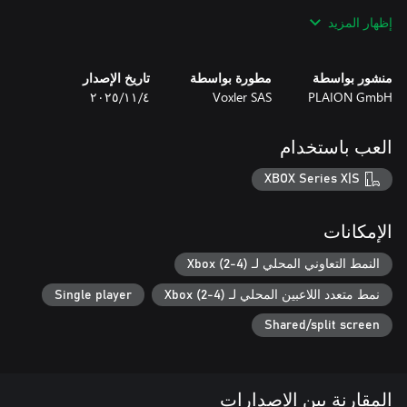
إظهار المزيد
منشور بواسطة
مطورة بواسطة
تاريخ الإصدار
PLAION GmbH
Voxler SAS
٤‏/١١‏/٢٠٢٥
العب باستخدام
XBOX Series X|S
* اشتراك VIP مجاني لمدة شهر متضمن - لفتح أكثر من 180 أغنية
* سواء كنت مغنيًا لأول مرة، أو ملك الكاريوكي؛ يدعوك Let's Sing
الإمكانات
النمط التعاوني المحلي لـ Xbox (2-4)
استعِدَّ لاعتلاء المسرح!
نمط متعدد اللاعبين المحلي لـ Xbox (2-4)
Single player
Shared/split screen
المقارنة بين الإصدارات