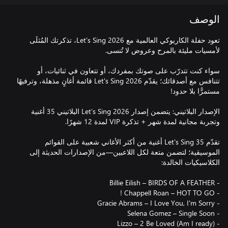
الوصف
تعود حفلة الكاريوكي العالمية مع Let's Sing 2026، تذكرتك المُثلَى
سواء كنت تتدرّب على صوتك بمفردك، أو تتعاون في ثنائيات، أو
تتنافس مع أصدقائك؛ يقدّم Let's Sing 2026 قائمة أغانٍ مذهلة، وترفيهًا
الإصدار البلاتيني: يتضمن إصدار Let’s Sing 2026 البلاتيني 35 أغنية
تقدّم Let's Sing 35 أغنية من أكثر الأغاني شعبية على القوائم
الموسيقية؛ لتضمن متعة لكل اللاعبين—من الإصدارات الحديثة إلى