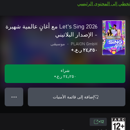
تخطي إلى المحتوى الرئيسي
Let's Sing 2026 مع أغانٍ عالمية شهيرة
- الإصدار البلاتيني
PLAION GmbH
•
موسيقى
٢٤٫٢٥٠ ر.ع.‏+
شراء
٢٤٫٢٥٠ ر.ع.‏+
إضافة إلى قائمة الأمنيات
● ● ●
12+