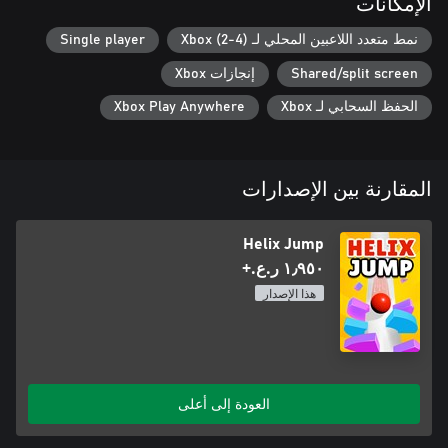
الإمكانات
انطلق إلى مغامرة لا تنتهي أبدًا بمستويات غير محدودة، واختبر مهاراتك
نمط متعدد اللاعبين المحلي لـ Xbox (2-4)
Single player
وادع الآخرين لقضاء وقت ممتع معًا!
Shared/split screen
إنجازات Xbox
الحفظ السحابي لـ Xbox
Xbox Play Anywhere
المقارنة بين الإصدارات
Helix Jump
١٫٩٥٠ ر.ع.‏+
هذا الإصدار
العودة إلى أعلى