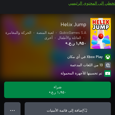
تخطي إلى المحتوى الرئيسي
Helix Jump
QubicGames S.A.
•
لعبة المنصة
•
الحركة والمغامرة
•
العائلة والأطفال
•
أخرى
١٫٩٥٠ ر.ع.‏+
Xbox Play في أي مكان
13 من اللغات المدعمة
تم تحسينها للأجهزة المحمولة
شراء
١٫٩٥٠ ر.ع.‏+
إضافة إلى قائمة الأمنيات
● ● ●