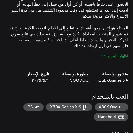
الحصول على نقاط ناقصة، أو كن أول من يصل إلى خط النهاية، أو
اذهب إلى أبعد ما تستطيع في وقت محدود! اكتشف من هي كرة القفز
المفتاح هو إتقان ردود أفعالك والتطلع إلى الأمام. لتوجيه الكرة المرتدة،
قم بتدوير المنصات لمحاذاة الكرة مع الشقوق. قم بذلك في تتابع سريع
لحركة التحرير والسرد ونقاط أعلى. إذا اجتزت 3 مستويات متتالية،
إظهار المزيد
- واجه أصدقائك أو عائلتك في وضع اللعب المتعدد لما يصل إلى 4
منشور بواسطة
مطورة بواسطة
تاريخ الإصدار
QubicGames S.A.
VOODOO
١‏/٥‏/٢٠٢٥
- تعرف على عدد المستويات التي يمكنك إكمالها في هذه اللعبة التي لا
العب باستخدام
- هزيمة الزعماء على المستويات باستخدام عوائق مثل المفاتيح
والمنصات المعدنية التي لا يمكن حتى لو كرة نارية تسقط بأقصى
PC
XBOX Series X|S
XBOX One
Handheld