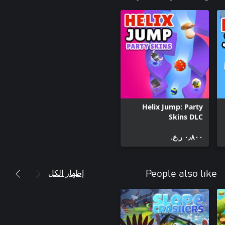
Helix Jump: Party
Skins DLC
٠٫٨٠٠ ر.ع.‏
إظهار الكل
People also like