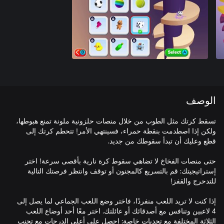
الوصف
تسقط كرتك مثل الطوب من خلال منصات حلزونية ملونة تمنع هبوطها،
ولكن إذا اصطدمت بنقطة حمراء، فسينتهي الأمر! تتحطم كرتك إلى
حتى منصات الفخاخ لا تضاهي سقوط كرة نارية بأقصى سرعة! اختر
إستراتيجيتك: قم بالتسريع كالمجنون أو توقف وانتظر فرصتك التالية
إذا كنت لا تريد اللعب منفردًا، فاختر وضع اللعب الجماعي لما يصل إلى
4 لاعبين وتنافس مع أصدقائك أو عائلتك. اختر معًا أحد أوضاع اللعب
الثلاثة المختلفة مع تحديات خاصة: احصل على أعلى الدرجات مع تجنب