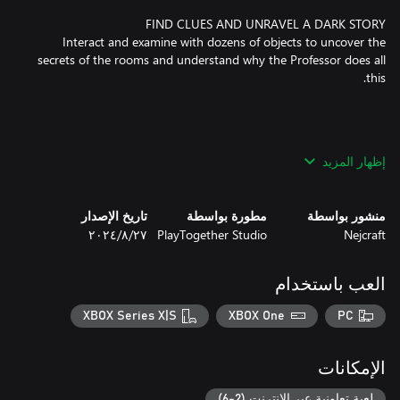
Interact and examine with dozens of objects to uncover the
secrets of the rooms and understand why the Professor does all
إظهار المزيد
You have been "invited" by Professor Cheshire and his assistant
Hildegarde to try their new experiments. They are obsessed with
منشور بواسطة
مطورة بواسطة
تاريخ الإصدار
Nejcraft
PlayTogether Studio
٢٧‏/٨‏/٢٠٢٤
Cheshire's experimentations damaged your brain and you are
now in a coma. Hildegarde wants to help you to wake up by
العب باستخدام
XBOX Series X|S
XBOX One
PC
You will keep diving into the past of Hildegarde. In her child
room, you will witness what her daily life looked like when she
الإمكانات
got into Cheshire's lab.
لعبة تعاونية عبر الإنترنت (2-6)