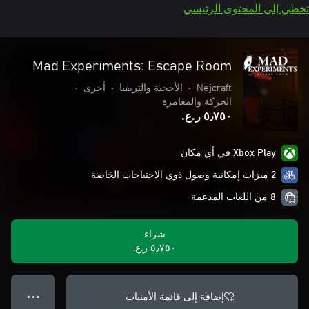
تخطي إلى المحتوى الرئيسي
Mad Experiments: Escape Room
Nejcraft
•
الأحجية والتريفيا
•
أخرى
•
الحركة والمغامرة
٥٫٧٥٠ ر.ع.‏
Xbox Play في أي مكان
2 ميزات إمكانية وصول ذوي الاحتياجات الخاصة
8 من اللغات المدعمة
شراء
٥٫٧٥٠ ر.ع.‏
إضافة إلى قائمة الأمنيات
● ● ●