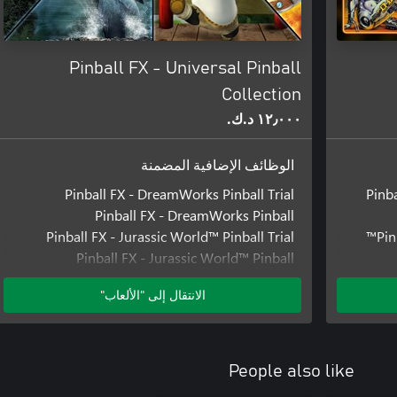
Pinball FX - Universal Pinball
Collection
١٢٫٠٠٠ د.ك.‏
الوظائف الإضافية المضمنة
Pinball FX - DreamWorks Pinball Trial
Pinba
Pinball FX - DreamWorks Pinball
Pinball FX - Jurassic World™️ Pinball Trial
Pin
Pinball FX - Jurassic World™️ Pinball
Pinball FX - Universal Pinball: TV Classics Trial
الانتقال إلى "الألعاب"
Pinball FX - Universal Pinball: TV Classics
Pinball 
Pinball FX - Universal Classics™️ Pinball Trial
P
Pinball FX - Universal Classics™️ Pinball
Pinball
Pi
People also like
Pinball