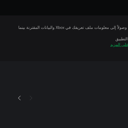
يتلقى ناشرو الألعاب التي تقوم بتشغيلها وصولاً إلى معلومات ملف تعريفك في Xbox والبيانات المقترنة بينما
التطبيق
لى المزيد