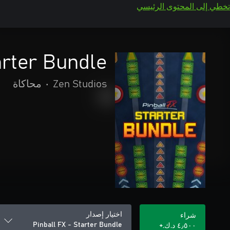
تخطي إلى المحتوى الرئيسي
arter Bundle
Zen Studios
•
محاكاة
اختيار إصدار
شراء
Pinball FX - Starter Bundle
٤٫٥٠٠ د.ك.‏+