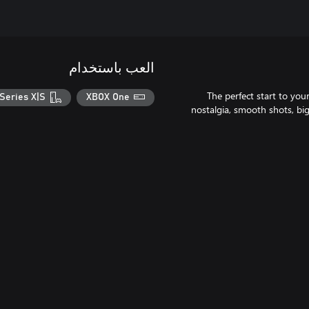
العب باستخدام
The perfect start to you
Series X|S
XBOX One
nostalgia, smooth shots, big