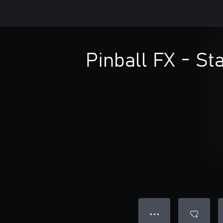
Pinball FX - St
● ● ●