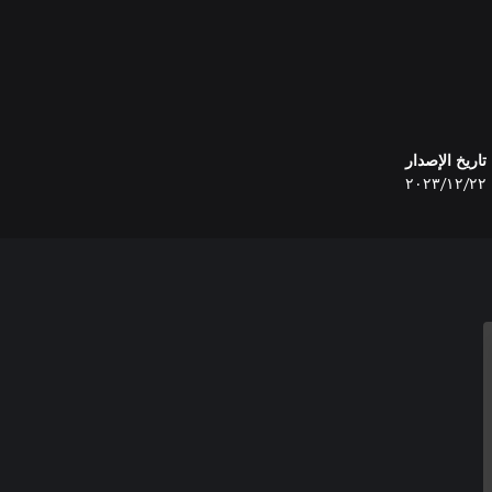
تاريخ الإصدار
٢٢‏/١٢‏/٢٠٢٣