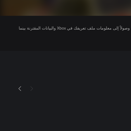
يتلقى ناشرو الألعاب التي تقوم بتشغيلها وصولاً إلى معلومات ملف تعريفك في Xbox والبيانات المقترنة بينما