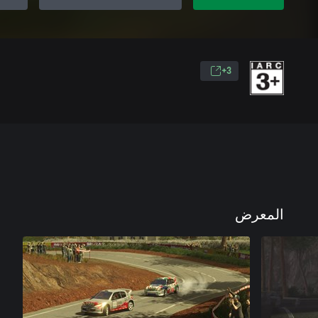
3+
المعرض