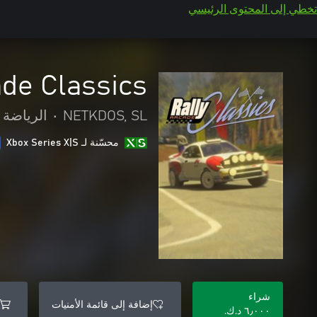
تخطي إلى المحتوى الرئيسي
ade Classics
NETKDOS, SL
•
الرياضة
محسّنة لـ Xbox Series X|S
شراء
إضافة إلى قائمة الأمنيات
٦٫٠٠٠ د.ك.‏