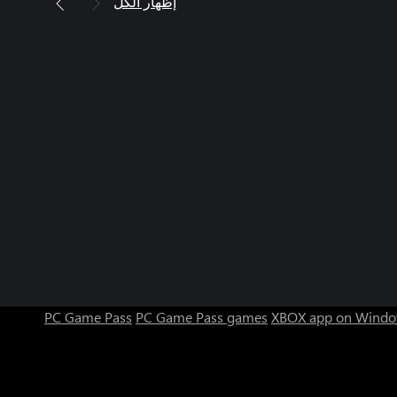
إظهار الكل
PC Game Pass
PC Game Pass games
XBOX app on Windo