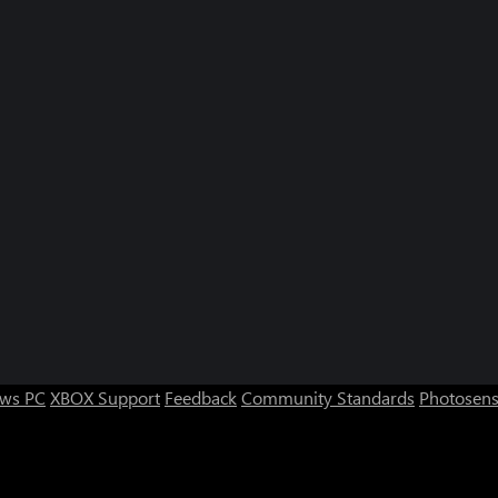
ws PC
XBOX Support
Feedback
Community Standards
Photosens