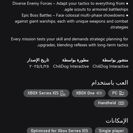
● Diverse Enemy Forces – Adapt your tactics to everything from
● Epic Boss Battles – Face colossal multi-phase showdowns
against giant warships, each with unique weapons and combat
Every mission tests your skill and demands strategic planning for
upgrades, blending reflexes with long-term tactics.
منشور بواسطة
مطورة بواسطة
تاريخ الإصدار
ChiliDog Interactive
ChiliDog Interactive
٢٥‏/٤‏/٢٠٢٥
العب باستخدام
XBOX Series X|S
XBOX One
PC
Handheld
الإمكانات
Optimized for Xbox Series X|S
Single player