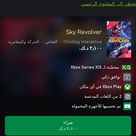
تخطي إلى المحتوى الرئيسي
Sky Revolver
ChiliDog Interactive
•
القناص
•
الحركة والمغامرة
٢٫١٠٠ د.ك.‏
محسّنة لـ Xbox Series X|S
توافق ذكي
Xbox Play في أي مكان
2 من اللغات المدعمة
تم تحسينها للأجهزة المحمولة
شراء
٢٫١٠٠ د.ك.‏