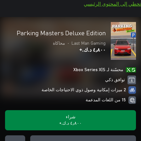
تخطي إلى المحتوى الرئيسي
Parking Masters Deluxe Edition
Last Man Gaming
•
محاكاة
٤٫٨٠٠ د.ك.‏+
محسّنة لـ Xbox Series X|S
توافق ذكي
2 ميزات إمكانية وصول ذوي الاحتياجات الخاصة
15 من اللغات المدعمة
شراء
٤٫٨٠٠ د.ك.‏+