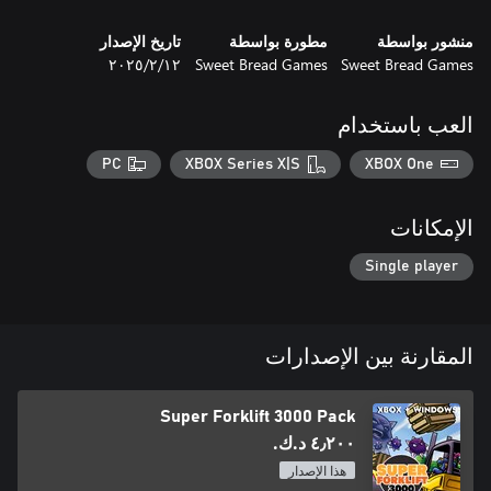
منشور بواسطة
مطورة بواسطة
تاريخ الإصدار
Sweet Bread Games
Sweet Bread Games
١٢‏/٢‏/٢٠٢٥
العب باستخدام
PC
XBOX Series X|S
XBOX One
الإمكانات
Single player
المقارنة بين الإصدارات
Super Forklift 3000 Pack
٤٫٢٠٠ د.ك.‏
هذا الإصدار