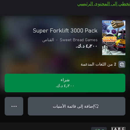
تخطي إلى المحتوى الرئيسي
Super Forklift 3000 Pack
Sweet Bread Games
•
القناص
٤٫٢٠٠ د.ك.‏
2 من اللغات المدعمة
شراء
٤٫٢٠٠ د.ك.‏
إضافة إلى قائمة الأمنيات
● ● ●