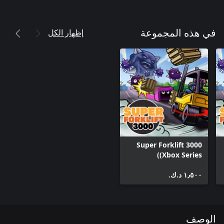
إظهار الكل
في هذه المجموعة
Super Forklift 3000
(Xbox Series)
١٫٥٠٠ د.ك.‏
الوصف