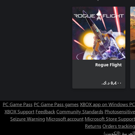
Rogue Flight
٥٫٤٠٠ د.ك.‏
PC Game Pass
PC Game Pass games
XBOX app on Windows PC
XBOX Support
Feedback
Community Standards
Photosensitive
Seizure Warning
Microsoft account
Microsoft Store Support
Returns
Orders tracking
العربية (الكويت)