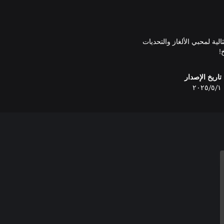
ممتعة، Fit and Fry هي التجربة المثالية لمحبي الألغاز والتحديات
!
تاريخ الإصدار
١‏/٥‏/٢٠٢٥