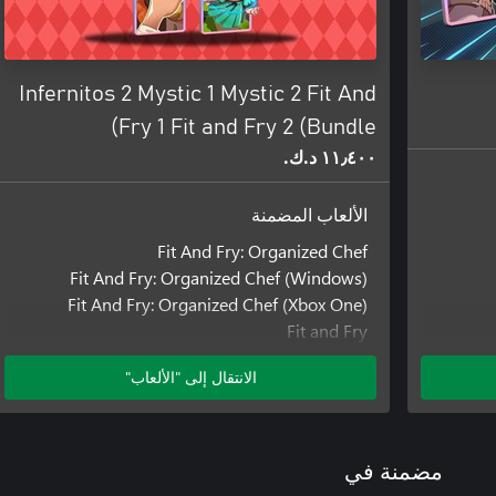
Infernitos 2 Mystic 1 Mystic 2 Fit And
Fry 1 Fit and Fry 2 (Bundle)
١١٫٤٠٠ د.ك.‏
الألعاب المضمنة
Fit And Fry: Organized Chef
Fit And Fry: Organized Chef (Windows)
Fit And Fry: Organized Chef (Xbox One)
Fit and Fry
Fit and Fry (Windows)
الانتقال إلى "الألعاب"
Fit and Fry (Xbox One)
Infernitos: Fiery Dishes
Infernitos: Fiery Dishes (Windows)
Infernitos: Fiery Dishes (Xbox One)
مضمنة في
Mystic Pathways