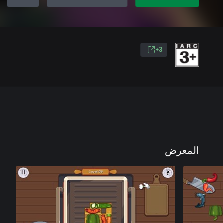
3+
المعرض