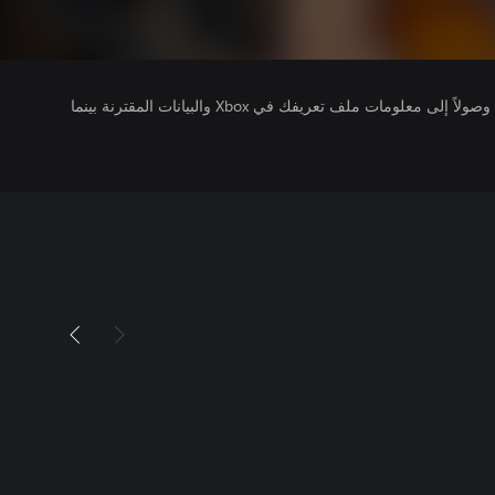
يتلقى ناشرو الألعاب التي تقوم بتشغيلها وصولاً إلى معلومات ملف تعريفك في Xbox والبيانات المقترنة بينما