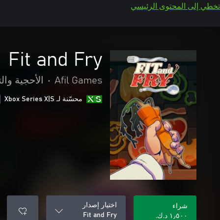
تخطي إلى المحتوى الرئيسي
Fit and Fry
Afil Games
•
الأحجية والت
محسّنة لـ Xbox Series X|S
اختيار إصدار
شراء
Fit and Fry
١٫٥٠٠ د.ك.‏