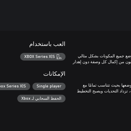
العب باستخدام
وضع جميع المكونات بشكل مثالي
XBOX Series X|S
نون من إكمال كل وصفة دون إهدار
الإمكانات
عها بحيث تتناسب تمامًا مع
box Series X|S
Single player
ت، تزداد التحديات ويصبح التخطيط
الحفظ السحابي لـ Xbox