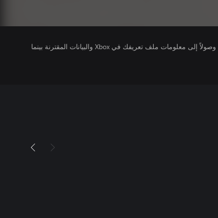
يتلقى ناشرو الألعاب التي تقوم بتشغيلها وصولاً إلى معلومات ملف تعريفك في Xbox والبيانات المقترنة بينما