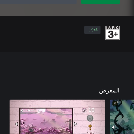
3+
المعرض