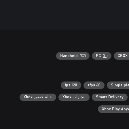
Handheld
PC
XBOX 
120 fps
60 fps+
Single pl
Smart Delivery
إنجازات Xbox
حالة حضور Xbox
Xbox Play An