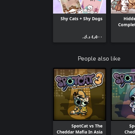
Shy Cats + Shy Dogs
Hidd
Complet
٤٫٥٠٠ د.ك.‏
People also like
SpotCat vs The
Sp
Cheddar Mafia In Asia
Ched