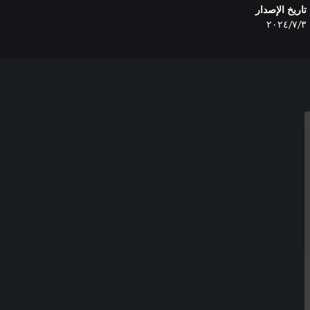
تاريخ الإصدار
٣‏/٧‏/٢٠٢٤