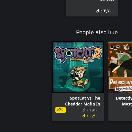
٣٫٧٠٠ د.ك.‏
People also like
SpotCat vs The
Detecti
Cheddar Mafia In
Myst
١٫٥٠٠ د.ك.‏
Europe
-40%
٠٫٩٠٠ د.ك.‏