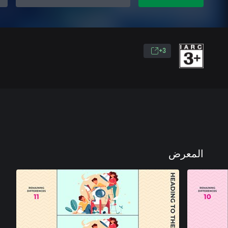
3+
المعرض