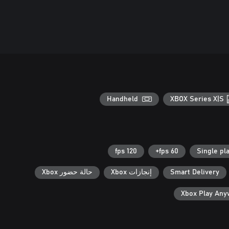
Handheld
XBOX Series X|S
120 fps
60 fps+
Single pl
Smart Delivery
إنجازات Xbox
حالة حضور Xbox
Xbox Play An