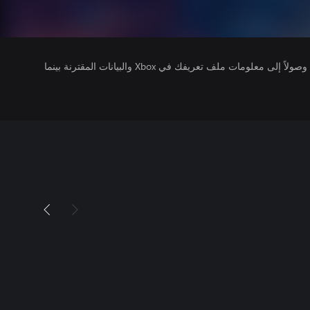
يتلقى ناشرو الألعاب التي تقوم بتشغيلها وصولاً إلى معلومات ملف تعريفك في Xbox والبيانات المقترنة بينما