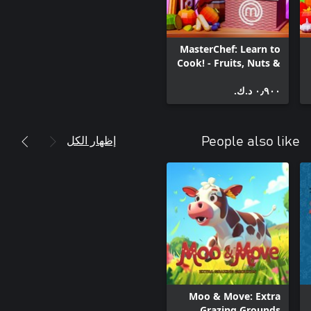
MasterChef: Learn to
Cook! - Fruits, Nuts &
Sweets
٠٫٩٠٠ د.ك.‏
إظهار الكل
People also like
Moo & Move: Extra
Grazing Grounds