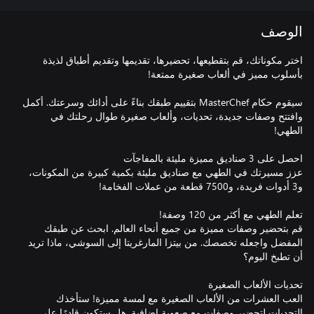
الوصف
اختر مكوناتك، قم بتقطيعها، تحضيرها، تقديمها وتقديم أطباق لذيذة
سيقوم حكام MasterChef بتقييم طبقك بناءً على أدائك وسرعتك. أكمل
وافتتح وصفات جديدة، تحديات، وألعاب صغيرة طوال رحلتك في
عزز مسيرتك في الطهي مع صناديق مليئة بكمية كبيرة من المكونات،
قم بتحضير وصفات مميزة من جميع أنحاء العالم. ابحث عن طبقك
المفضل واجعله تخصصك. من بيتزا المارغريتا إلى السوشي، ماذا تريد
العب العشرات من الألعاب الصغيرة مع لمسة مميزة! ستأخذك
التحديات لتحضير وصفات مع صعوبة إضافية. هل ستكون قادرًا على