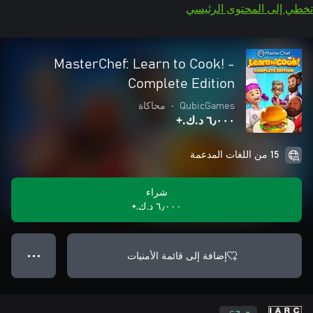
تخطي إلى المحتوى الرئيسي
MasterChef: Learn to Cook! -
Complete Edition
QubicGames
•
محاكاة
٦٫٠٠٠ د.ك.‏+
15 من اللغات المدعمة
شراء
٦٫٠٠٠ د.ك.‏+
إضافة إلى قائمة الأمنيات
● ● ●