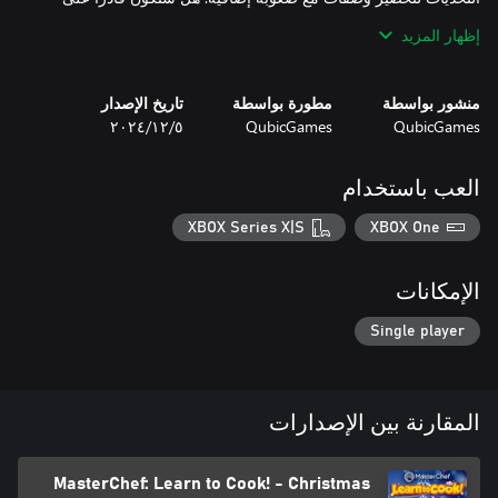
إظهار المزيد
أنشئ صورة رمزية وخصص ملامحها كما تريد! كن الشيف الأكثر روعة
منشور بواسطة
مطورة بواسطة
تاريخ الإصدار
وتميزًا من خلال تغيير زيك من مجموعة واسعة من الملابس،
QubicGames
QubicGames
٥‏/١٢‏/٢٠٢٤
العب باستخدام
من خلال إكمال الألعاب الصغيرة، الأحداث والتحديات، ستتمكن من
جمع معدات طهي مختلفة مثل الأواني، الأدوات، الأطباق وغيرها،
XBOX Series X|S
XBOX One
حان الوقت لتثبت أنك شيف محترف!
الإمكانات
Single player
المقارنة بين الإصدارات
MasterChef: Learn to Cook! - Christmas