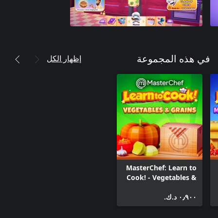
إظهار الكل
في هذه المجموعة
MasterChef: Learn to
Cook! - Vegetables &
Grains
٠٫٩٠٠ د.ك.‏