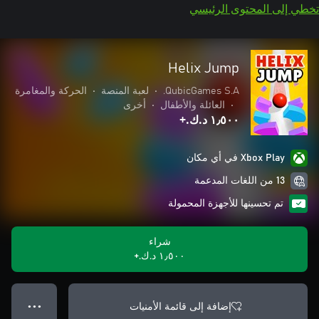
تخطي إلى المحتوى الرئيسي
Helix Jump
QubicGames S.A.
•
لعبة المنصة
•
الحركة والمغامرة
•
العائلة والأطفال
•
أخرى
١٫٥٠٠ د.ك.‏+
Xbox Play في أي مكان
13 من اللغات المدعمة
تم تحسينها للأجهزة المحمولة
شراء
١٫٥٠٠ د.ك.‏+
إضافة إلى قائمة الأمنيات
● ● ●