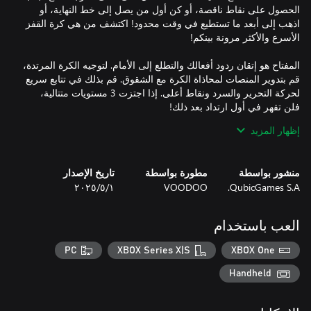
الحصول على نقاط ناقصة، أو كن أول من يصل إلى خط النهاية، أو
اذهب إلى أبعد ما تستطيع في وقت محدود! اكتشف من هي كرة القفز
المفتاح هو إتقان ردود أفعالك والتطلع إلى الأمام. لتوجيه الكرة المرتدة،
قم بتدوير المنصات لمحاذاة الكرة مع الشقوق. قم بذلك في تتابع سريع
لحركة التحرير والسرد ونقاط أعلى. إذا اجتزت 3 مستويات متتالية،
إظهار المزيد
- واجه أصدقائك أو عائلتك في وضع اللعب المتعدد لما يصل إلى 4
منشور بواسطة
مطورة بواسطة
تاريخ الإصدار
QubicGames S.A.
VOODOO
١‏/٥‏/٢٠٢٥
- تعرف على عدد المستويات التي يمكنك إكمالها في هذه اللعبة التي لا
العب باستخدام
- هزيمة الزعماء على المستويات باستخدام عوائق مثل المفاتيح
والمنصات المعدنية التي لا يمكن حتى لو كرة نارية تسقط بأقصى
PC
XBOX Series X|S
XBOX One
Handheld