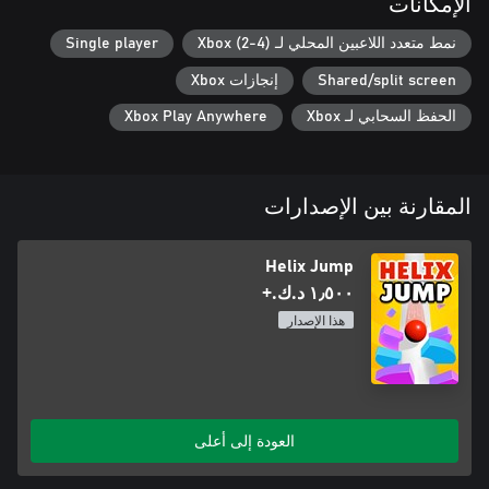
الإمكانات
انطلق إلى مغامرة لا تنتهي أبدًا بمستويات غير محدودة، واختبر مهاراتك
نمط متعدد اللاعبين المحلي لـ Xbox (2-4)
Single player
وادع الآخرين لقضاء وقت ممتع معًا!
Shared/split screen
إنجازات Xbox
الحفظ السحابي لـ Xbox
Xbox Play Anywhere
المقارنة بين الإصدارات
Helix Jump
١٫٥٠٠ د.ك.‏+
هذا الإصدار
العودة إلى أعلى