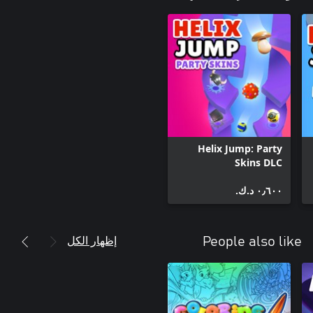
Helix Jump: Party
Skins DLC
٠٫٦٠٠ د.ك.‏
إظهار الكل
People also like