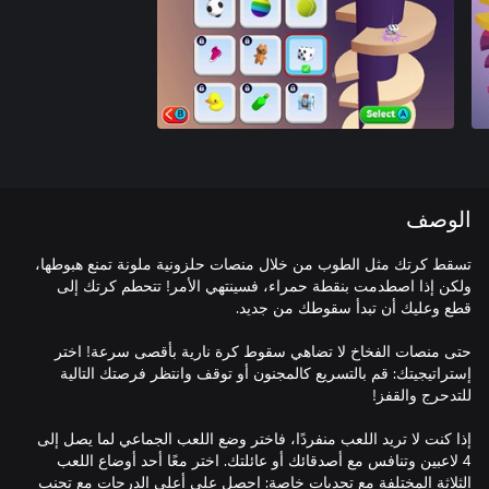
الوصف
تسقط كرتك مثل الطوب من خلال منصات حلزونية ملونة تمنع هبوطها،
ولكن إذا اصطدمت بنقطة حمراء، فسينتهي الأمر! تتحطم كرتك إلى
حتى منصات الفخاخ لا تضاهي سقوط كرة نارية بأقصى سرعة! اختر
إستراتيجيتك: قم بالتسريع كالمجنون أو توقف وانتظر فرصتك التالية
إذا كنت لا تريد اللعب منفردًا، فاختر وضع اللعب الجماعي لما يصل إلى
4 لاعبين وتنافس مع أصدقائك أو عائلتك. اختر معًا أحد أوضاع اللعب
الثلاثة المختلفة مع تحديات خاصة: احصل على أعلى الدرجات مع تجنب