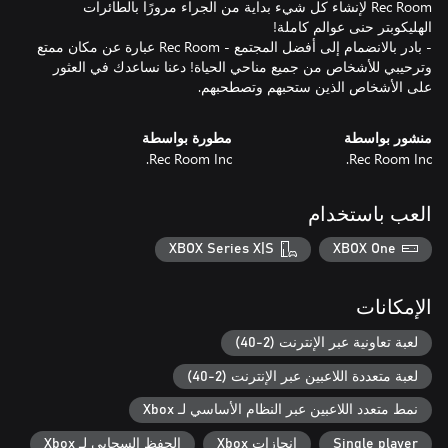
Rec Room لإنشاء كل شيء بداية من الجراء مرورًا بالطائرات
- بادر بالانضمام إلى أفضل المجتمع - Rec Room عبارة عن مكان ممتع
وترحيبي للأشخاص من جميع مناحي الحياة! دعنا نساعدك في العثور
على الأشخاص الذين ستحبهم وتصطحبهم.
منشور بواسطة
مطورة بواسطة
Rec Room Inc.
Rec Room Inc.
العب باستخدام
XBOX Series X|S
XBOX One
الإمكانات
لعبة تعاونية عبر الإنترنت (2-40)
لعبة متعددة اللاعبين عبر الإنترنت (2-40)
نمط متعدد اللاعبين عبر النظام الأساسي لـ Xbox
Single player
إنجازات Xbox
الحفظ السحابي لـ Xbox