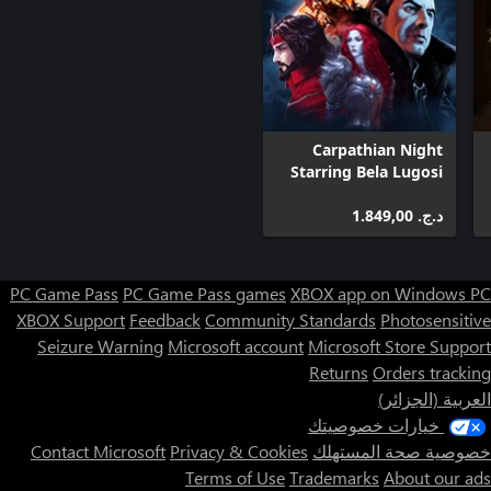
Carpathian Night
Starring Bela Lugosi
د.ج.‏ 1.849,00
PC Game Pass
PC Game Pass games
XBOX app on Windows PC
XBOX Support
Feedback
Community Standards
Photosensitive
Seizure Warning
Microsoft account
Microsoft Store Support
Returns
Orders tracking
العربية (الجزائر)
خيارات خصوصيتك
خصوصية صحة المستهلك
Privacy & Cookies
Contact Microsoft
Terms of Use
Trademarks
About our ads