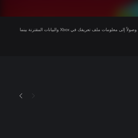
يتلقى ناشرو الألعاب التي تقوم بتشغيلها وصولاً إلى معلومات ملف تعريفك في Xbox والبيانات المقترنة بينما