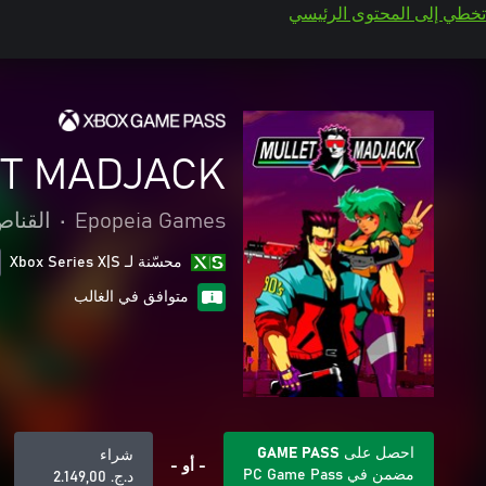
تخطي إلى المحتوى الرئيسي
T MADJACK
Epopeia Games
•
القنا
محسّنة لـ Xbox Series X|S
متوافق في الغالب
احصل على GAME PASS
شراء
- أو -
مضمن في PC Game Pass
د.ج.‏ 2.149,00