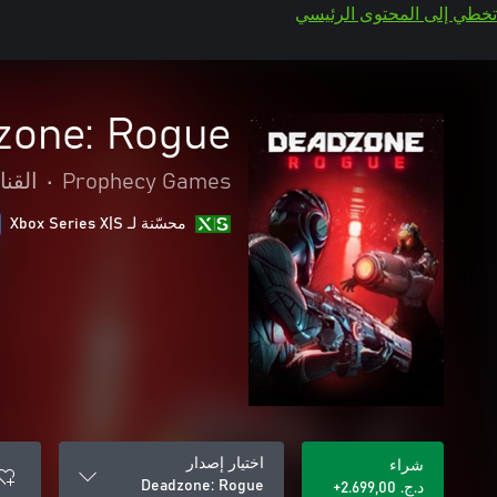
تخطي إلى المحتوى الرئيسي
zone: Rogue
Prophecy Games
•
القن
محسّنة لـ Xbox Series X|S
اختيار إصدار
شراء
Deadzone: Rogue
د.ج.‏ 2.699,00+