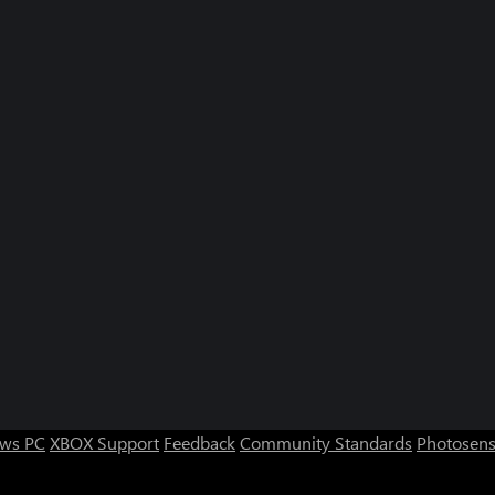
ws PC
XBOX Support
Feedback
Community Standards
Photosens