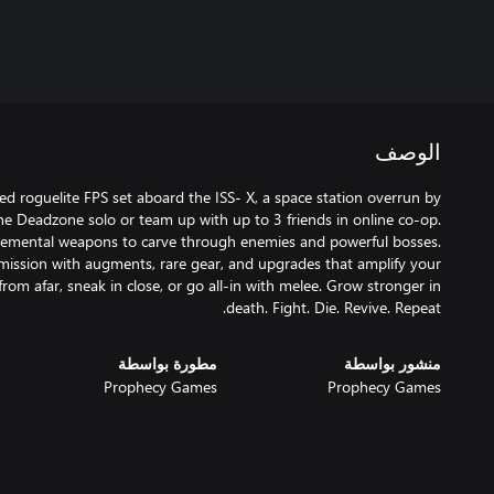
الوصف
d roguelite FPS set aboard the ISS- X, a space station overrun by
e Deadzone solo or team up with up to 3 friends in online co-op.
lemental weapons to carve through enemies and powerful bosses.
mission with augments, rare gear, and upgrades that amplify your
 from afar, sneak in close, or go all-in with melee. Grow stronger in
death. Fight. Die. Revive. Repeat.
منشور بواسطة
مطورة بواسطة
Prophecy Games
Prophecy Games