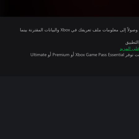
يتلقى ناشرو الألعاب التي تقوم بتشغيلها وصولاً إلى معلومات ملف تعريفك في Xbox والبيانات المقترنة بينما
التطبيق
لى المزيد
تتطلب اللعبة متعددة اللاعبين عبر الإنترنت توفر Xbox Game Pass Essential أو Premium أو Ultimate