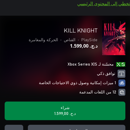
تخطي إلى المحتوى الرئيسي
KILL KNIGHT
PlaySide
•
القناص
•
الحركة والمغامرة
د.ج.‏ 1.599,00
محسّنة لـ Xbox Series X|S
توافق ذكي
1 ميزات إمكانية وصول ذوي الاحتياجات الخاصة
12 من اللغات المدعمة
شراء
د.ج.‏ 1.599,00