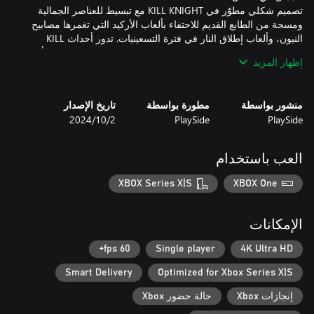
تصميم شكلي مطوّر في KILL KNIGHT مع تبسيط للعناصر الجمالية
ومسحة من الطابع القديم للاحتفاء بألعاب الأركيد التي تغمرها مصابيح
النيون، وألعاب إطلاق النار في فترة التسعينيات. تدور أحداث KILL
KNIGHT عبر خمس ساحات مخيفة عنيفة مصممة بعناية، تسودها أجواء
إظهار المزيد
الوحشية الصرفة وتدور في الأنقاض المفزعة والخيالية التي تحيط
منشور بواسطة
مطورة بواسطة
تاريخ الإصدار
PlaySide
PlaySide
2‏/10‏/2024
احرص على النجاة من هجمات العالم الآخر وأكمل التحديات لفتح العتاد
الجديد والقوي لترسانة فارسك، وطوّر من أسلوب لعبك الفريد. تعلم
أن تصقل قدراتك الخاصة وأوضاع إطلاق النار لمجموعة من المسدسات
العب باستخدام
والأسلحة الثقيلة والسيوف والدروع للعبة KILL KNIGHT. انتقل بقدراتك
القتالية للمنافسة بها ضد أصدقائك وأعدائك على حدٍ سواء في لوحات
XBOX Series X|S
XBOX One
الصدارة العالمية. ادخل إذا كنت تتجاسر على ذلك أيها الفارس، واستمتع
الإمكانات
[*] معركة هرمية سريعة وعميقة وسريعة الإيقاع تكافئ العدوانية
60 fps+
Single player
4K Ultra HD
Smart Delivery
Optimized for Xbox Series X|S
[*] ملامح قصصية تفاعلية متداخلة في أجواء مدمرة مع عناصر تجميلية
إنجازات Xbox
حالة حضور Xbox