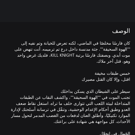
الوصف
كان فارسًا مخلصًا في الماضي، لكنه تعرض للخيانة وتم نفيه إلى
""الهوة السحيقة"". جثة مدنسة داخل درع تم ترميمه. أنت تنهض على
موت أبدي. وبصفتك فارسًا برتبة KILL KNIGHT، فلديك غرض واحد
تجنب الموت في ""الهوة السحيقة""، واكشف النقاب عن الطبقات
المتداخلة لبيئة اللعب التي تتوارى خلف ما تراه. استغل نقاط ضعف
العدو وطبق أحكام الإعدام الوحشية، وتنقّل في ترسانة أسلحتك لإدارة
الموارد تكتيكيًا، وأطلق العنان لدفعات من الغضب المدمر لتحول مسار