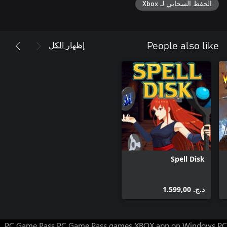
الحفظ السحابي لـ Xbox
[*] احرص على النجاة لفترة كافية لترتقي بقوة القتل لديك؛ مما يزيد
[*] اندمج في ""Master Mode"" الذي يجمع بين كل الطبقات الخمس
إظهار الكل
People also like
انضم إلى Discord / انضم إلى المجتمع
Spell Disk
د.ج.‏ 1.599,00
PC Game Pass
PC Game Pass games
XBOX app on Windows PC