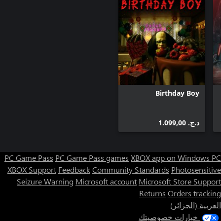
Birthday Boy
د.ج.‏ 1.099,00
PC Game Pass
PC Game Pass games
XBOX app on Windows PC
XBOX Support
Feedback
Community Standards
Photosensitive
Seizure Warning
Microsoft account
Microsoft Store Support
Returns
Orders tracking
العربية (الجزائر)
خيارات خصوصيتك