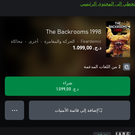
تخطي إلى المحتوى الرئيسي
The Backrooms 1998
Feardemic
•
الحركة والمغامرة
•
أخرى
•
محاكاة
د.ج.‏ 1.099,00
2 من اللغات المدعمة
شراء
د.ج.‏ 1.099,00
إضافة إلى قائمة الأمنيات
● ● ●