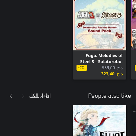
Fuga: Melodies of
Steel 3 - Solatorobo:
د.ج.‏ 539,00
Red the Hunter
-40%
د.ج.‏ 323,40
Sound Pack
إظهار الكل
People also like