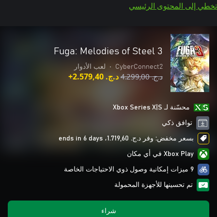
تخطي إلى المحتوى الرئيسي
Fuga: Melodies of Steel 3
CyberConnect2
•
لعب الأدوار
د.ج.‏ 4.299,00
د.ج.‏ 2.579,40+
محسّنة لـ Xbox Series X|S
توافق ذكي
بسعر مخفض: وفر د.ج.‏ 1.719,60، ends in 6 days
Xbox Play في أي مكان
9 ميزات إمكانية وصول ذوي الاحتياجات الخاصة
تم تحسينها للأجهزة المحمولة
شراء