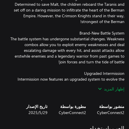
Determined to save Malt, the children reboard the Taranis and
set off on a daring mission to infiltrate the heart of the Berman
Empire. However, the Crimson Knights stand in their way,
The battle system has undergone substantial changes. Weakness
combos allow you to exploit enemy weaknesses and deal
escalating damage with every hit, and assist attacks allow
erstwhile enemies and a legendary warrior from past games to
Intermission now features an upgraded system to evolve the
Taranis to its ultimate form! Unlock its hidden powers with the
إظهار المزيد
Omega Terminal and master new Taranis Skills to aid your
منشور بواسطة
مطورة بواسطة
تاريخ الإصدار
CyberConnect2
CyberConnect2
29‏/5‏/2025
Explore new strategic features like Power Spots to unlock the
Taranis's hidden abilities and Assist Transmissions that allow you
to interact with supporting characters. Discover secret events
العب باستخدام