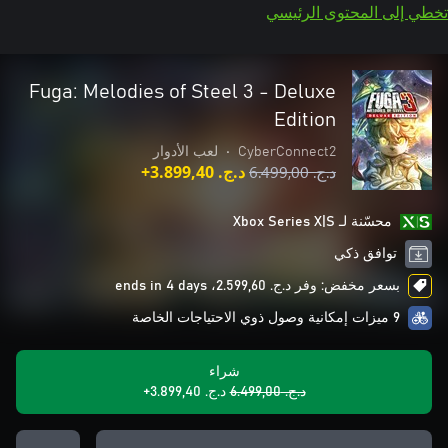
تخطي إلى المحتوى الرئيسي
Fuga: Melodies of Steel 3 - Deluxe
Edition
CyberConnect2
•
لعب الأدوار
د.ج.‏ 6.499,00
د.ج.‏ 3.899,40+
محسّنة لـ Xbox Series X|S
توافق ذكي
بسعر مخفض: وفر د.ج.‏ 2.599,60، ends in 4 days
9 ميزات إمكانية وصول ذوي الاحتياجات الخاصة
شراء
د.ج.‏ 6.499,00
د.ج.‏ 3.899,40+