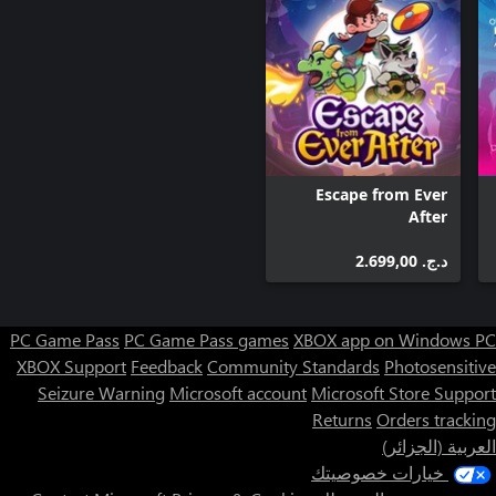
Escape from Ever
After
د.ج.‏ 2.699,00
PC Game Pass
PC Game Pass games
XBOX app on Windows PC
XBOX Support
Feedback
Community Standards
Photosensitive
Seizure Warning
Microsoft account
Microsoft Store Support
Returns
Orders tracking
العربية (الجزائر)
خيارات خصوصيتك