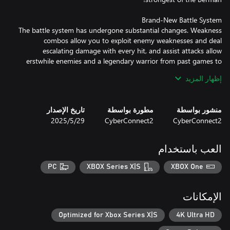
The battle system has undergone substantial changes. Weakness
combos allow you to exploit enemy weaknesses and deal
escalating damage with every hit, and assist attacks allow
erstwhile enemies and a legendary warrior from past games to
إظهار المزيد
Intermission now features an upgraded system to evolve the
منشور بواسطة
مطورة بواسطة
تاريخ الإصدار
Taranis to its ultimate form! Unlock its hidden powers with the
CyberConnect2
CyberConnect2
29‏/5‏/2025
Omega Terminal and master new Taranis Skills to aid your
العب باستخدام
Explore new strategic features like Power Spots to unlock the
PC
XBOX Series X|S
XBOX One
Taranis's hidden abilities and Assist Transmissions that allow you
to interact with supporting characters. Discover secret events
through the Akasha Panel, which lets you navigate a timeline to
الإمكانات
Optimized for Xbox Series X|S
4K Ultra HD
Step beyond despair, anger, and tragedy in Fuga: Melodies of