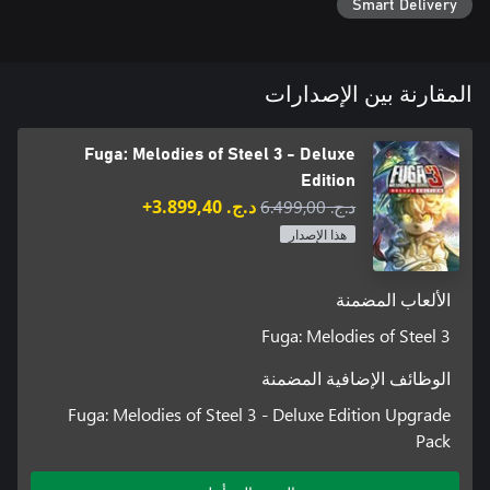
Smart Delivery
Steel 3, where heart-wrenching decisions lead to the series' most
*It's not necessary to play Fuga: Melodies of Steel or Fuga:
المقارنة بين الإصدارات
Fuga: Melodies of Steel 3 - Deluxe
The Deluxe Edition features a digital art book, a mini-soundtrack,
Edition
د.ج.‏ 6.499,00
د.ج.‏ 3.899,40+
هذا الإصدار
الألعاب المضمنة
Fuga: Melodies of Steel 3
①Soccer costumes for all characters (can be used during
الوظائف الإضافية المضمنة
②Dummy Soul for the Soul Cannon (can use the Soul Cannon 1
Fuga: Melodies of Steel 3 - Deluxe Edition Upgrade
Pack