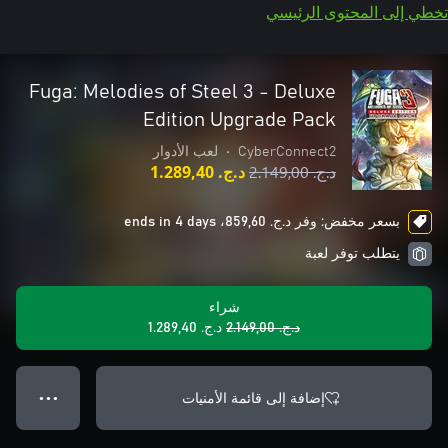
تخطي إلى المحتوى الرئيسي
Fuga: Melodies of Steel 3 - Deluxe
Edition Upgrade Pack
CyberConnect2
•
لعب الأدوار
د.ج.‏ 2.149,00
د.ج.‏ 1.289,40
بسعر مخفض: وفر د.ج.‏ 859,60، ends in 4 days
يتطلب توفر لعبة
شراء
د.ج.‏ 2.149,00
د.ج.‏ 1.289,40
إضافة إلى قائمة الأمنيات
● ● ●