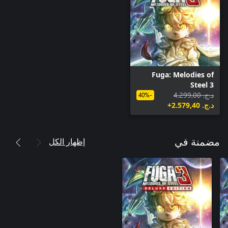
Fuga: Melodies of
Steel 3
د.ج.‏ 4.299,00
-40%
د.ج.‏ 2.579,40+
إظهار الكل
مضمنة في