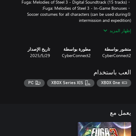
①Soccer costumes for all characters (can be used during
②Dummy Soul for the Soul Cannon (can use the Soul Cannon 1
إظهار المزيد
منشور بواسطة
مطورة بواسطة
تاريخ الإصدار
CyberConnect2
CyberConnect2
29‏/5‏/2025
*You may download your copy of the Fuga: Melodies of Steel 3 -
Digital Art Book & Digital Soundtrack by accessing the download
العب باستخدام
page (https://dli.cc2.co.jp/fuga3/) from the official website.
PC
XBOX Series X|S
XBOX One
يعمل مع