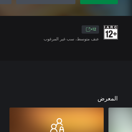
12+
عنف متوسط، سب غير المرغوب
المعرض