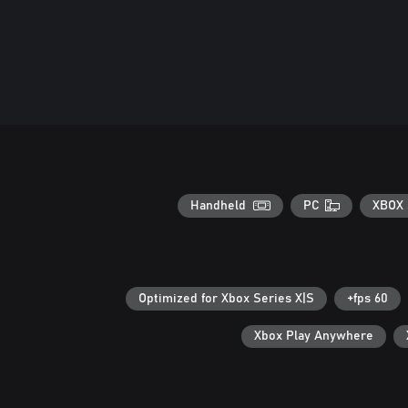
Handheld
PC
XBOX 
Optimized for Xbox Series X|S
60 fps+
Xbox Play Anywhere