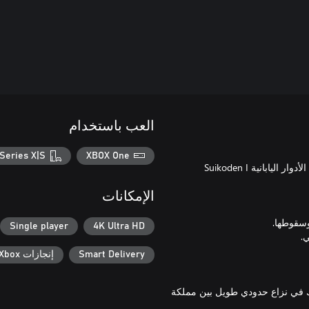
العب باستخدام
Series X|S
XBOX One
لقد تمت إعادة تصميم لعبتي Konami الأسطوريتين من نوع ألعاب تمثيل الأدوار اليابانية Suikoden I
الإمكانات
Single player
4K Ultra HD
Smart Delivery
إنجازات Xbox
 الذي شارك في نزاع حدودي طويل بين مملكة