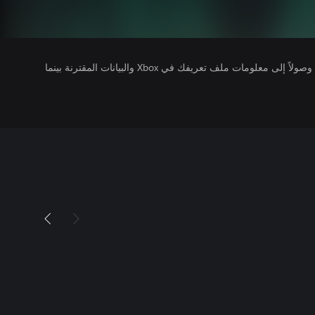
يتلقى ناشرو الألعاب التي تقوم بتشغيلها وصولاً إلى معلومات ملف تعريفك في Xbox والبيانات المقترنة بينما