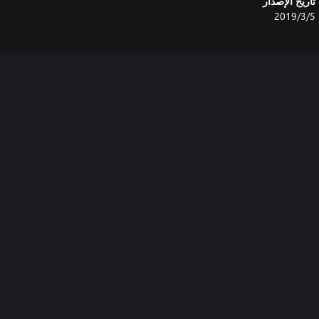
تاريخ الإصدار
5‏/3‏/2019