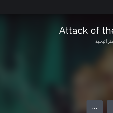
Attack of th
تراتيجية
● ● ●