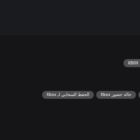
XBOX 
حالة حضور Xbox
الحفظ السحابي لـ Xbox