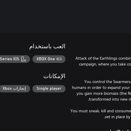
العب باستخدام
Attack of the Earthlings combi
Series X|S
XBOX One
campaign, where you take con
الإمكانات
You control the Swarmers,
humans in order to expand your 
Single player
إنجازات Xbox
you gain more biomass (the fl
You must sneak, kill and consume y
set in place b