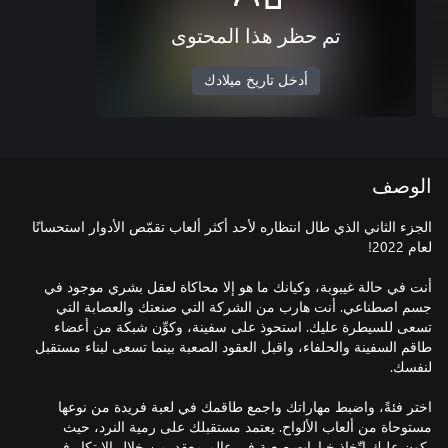
تم حظر هذا المحتوى
أدخل تاريخ ميلادك
الوصف
الجزء الثاني الذي طال انتظاره لأحد أكثر ألعاب تقمّص الأدوار استحسانًا
أنت في حالة غيبوبة، وكيانك ما هو إلا محاكاة لعقل بشري موجود في
جسم اصطناعي. أنت هارب من الشركة التي صنعتك والعصابة التي
تسعى للسيطرة عليك. استحوذ على سفينة، وكوِّن شبكة من أعضاء
طاقم السفينة والحلفاء، واقبل العقود الصعبة بينما تسعى لبناء مستقبل
اختر فئةً، واضبط مهاراتك واجمع طاقمك في لعبة فريدة من نوعها
مستوحاة من ألعاب الألواح. يعتمد مستقبلك على رمية النرد، حيث
يكون عليك اتّخاذ خيارات صعبة في عالم معقد. من خلال الابتكار في