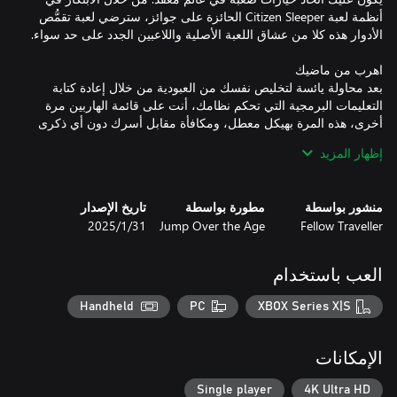
أنظمة لعبة Citizen Sleeper الحائزة على جوائز، سترضي لعبة تقمُّص
بعد محاولة يائسة لتخليص نفسك من العبودية من خلال إعادة كتابة
التعليمات البرمجية التي تحكم نظامك، أنت على قائمة الهاربين مرة
أخرى، هذه المرة بهيكل معطل، ومكافأة مقابل أسرك دون أي ذكرى
إظهار المزيد
يعود نظام النرد المتطور من لعبة Citizen Sleeper، معدَّلًا في الجزء
منشور بواسطة
مطورة بواسطة
تاريخ الإصدار
الثاني من اللعبة. تحكَّم في مستوى إجهادك أو اجعل نردك يتلقّى
Fellow Traveller
Jump Over the Age
31‏/1‏/2025
الضرر. تعامل مع الأخطاء عند ظهورها في نظامك. ادفع نفسك نحو
العب باستخدام
تتمتع كل فئة من فئات الشخصيات الآن بقدرة "دفع" فريدة من نوعها
Handheld
PC
XBOX Series X|S
يمكن أن تساعدك على تحويل مسار مهمة صعبة أو إرسالك إلى
مغامرة خطيرة اعتمادًا على طريقة ووقت استخدامها. أعِد رمي النرد
الإمكانات
Single player
4K Ultra HD