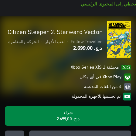
تخطي إلى المحتوى الرئيسي
Citizen Sleeper 2: Starward Vector
Fellow Traveller
•
لعب الأدوار
•
الحركة والمغامرة
د.ج.‏ 2.699,00
محسّنة لـ Xbox Series X|S
Xbox Play في أي مكان
4 من اللغات المدعمة
تم تحسينها للأجهزة المحمولة
شراء
د.ج.‏ 2.699,00