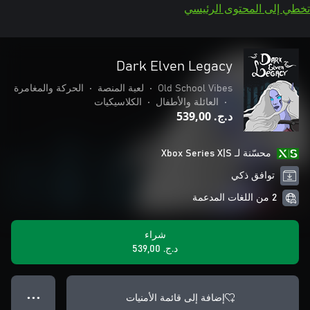
تخطي إلى المحتوى الرئيسي
Dark Elven Legacy
Old School Vibes
•
لعبة المنصة
•
الحركة والمغامرة
•
العائلة والأطفال
•
الكلاسيكيات
د.ج.‏ 539,00
محسّنة لـ Xbox Series X|S
توافق ذكي
2 من اللغات المدعمة
شراء
د.ج.‏ 539,00
إضافة إلى قائمة الأمنيات
● ● ●