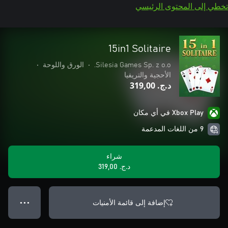
تخطي إلى المحتوى الرئيسي
15in1 Solitaire
Silesia Games Sp. z o.o.
•
الورق واللوحة
•
الأحجية والتريفيا
د.ج.‏ 319,00
Xbox Play في أي مكان
9 من اللغات المدعمة
شراء
د.ج.‏ 319,00
إضافة إلى قائمة الأمنيات
● ● ●