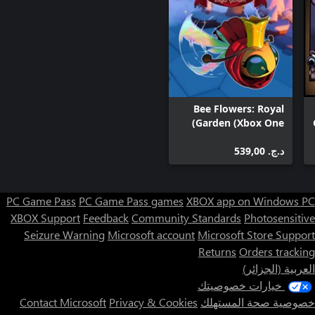
Bee Flowers: Royal
Garden (Xbox One)
د.ج.‏ 539,00
PC Game Pass
PC Game Pass games
XBOX app on Windows PC
XBOX Support
Feedback
Community Standards
Photosensitive
Seizure Warning
Microsoft account
Microsoft Store Support
Returns
Orders tracking
العربية (الجزائر)
خيارات خصوصيتك
خصوصية صحة المستهلك
Privacy & Cookies
Contact Microsoft