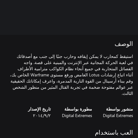
الوصف
استيقظ كمحارب لا يمكن إيقافه وحارب جنبًا إلى جنب مع أصدقائك
في لعبة الحركة المجانية عبر الإنترنت والمبنية على قصة. واجه
الفصائل المتحاربة في جميع أنحاء نظام الكواكب مترامية الأطراف
أثناء اتباع إرشادات Lotus الغامض ورفع مستوى Warframe الخاص بك،
وقم ببناء أرسينال من القوة النارية المدمرة، واعرف إمكاناتك الحقيقية
عبر عوالم مفتوحة ضخمة في تجربة القتال المثير من منظور الشخص
الثالث.
منشور بواسطة
مطورة بواسطة
تاريخ الإصدار
Digital Extremes
Digital Extremes
٢‏/٩‏/٢٠١٤
العب باستخدام