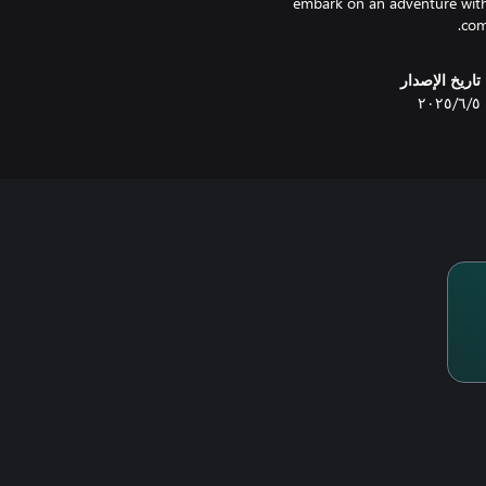
embark on an adventure with 
com
تاريخ الإصدار
٥‏/٦‏/٢٠٢٥