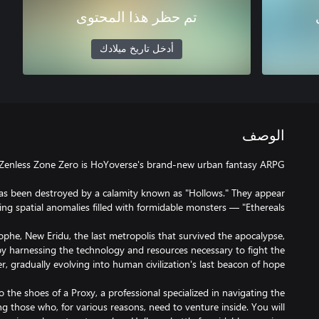
تم حظر هذا المحتوى
أدخل تاريخ ميلادك
الوصف
has been destroyed by a calamity known as "Hollows." They appear
phe, New Eridu, the last metropolis that survived the apocalypse,
by harnessing the technology and resources necessary to fight the
o the shoes of a Proxy, a professional specialized in navigating the
g those who, for various reasons, need to venture inside. You will