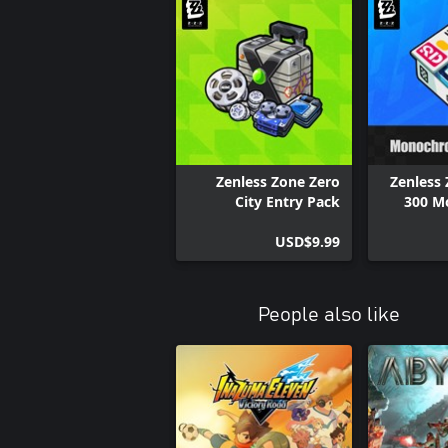
Zenless Zone Zero
Zenless
City Entry Pack
300 M
USD$9.99
People also like