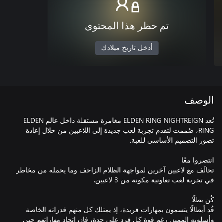
تم حظر هذا المحتوى
أدخل تاريخ ميلادك
الوصف
تُعد ELDEN RING NIGHTREIGN مغامرة مستقلة داخل عالم ELDEN
RING، صُممت لتقدم تجربة لعب جديدة إلى اللاعبين من خلال إعادة
تحالَف مع لاعبين آخرين لمواجهة الظلام الزاحف وما يحمله من مخاطر
قُد أبطالًا يتسمون بمهارات فريدة، إذ يمتلك كل منهم قدراته الخاصة
وأسلوبه المميز. رغم قوة كل فرد على حدة، فإن اتحاد مهاراتهم حين