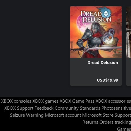
Dread Delusion
USD$19.99
XBOX consoles
XBOX games
XBOX Game Pass
XBOX accessories
XBOX Support
Feedback
Community Standards
Photosensitive
Seizure Warning
Microsoft account
Microsoft Store Support
Returns
Orders tracking
Games