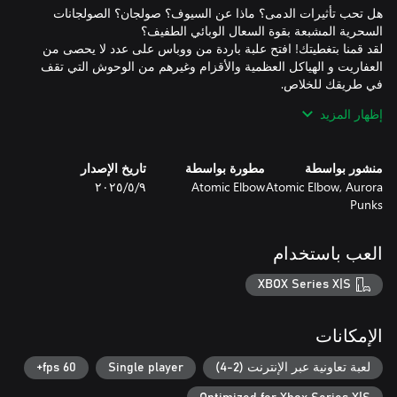
هل تحب تأثيرات الدمى؟ ماذا عن السيوف؟ صولجان؟ الصولجانات
لقد قمنا بتغطيتك! افتح علبة باردة من ووباس على عدد لا يحصى من
العفاريت و الهياكل العظمية والأقزام وغيرهم من الوحوش التي تقف
إظهار المزيد
سيأخذك البحث عن The Legendary Villain-Beating Artifact™ عبر
عالم Weirdwood، بحثًا عالياً ومنخفضًا. تجول في الغابات، وتعمق في
منشور بواسطة
مطورة بواسطة
تاريخ الإصدار
Atomic Elbow, Aurora
Atomic Elbow
٩‏/٥‏/٢٠٢٥
على طول طريقك، ستعثر على الألغاز والكنوز والتحف الفنية المخفية
Punks
(وغير المخفية، قد يقول البعض إنها في وضع مناسب) المنتشرة في
العب باستخدام
(في هذه المرحلة، ربما يجب أن نخبرك عن الأسلحة القابلة للشراء في
The Blackschmidt، و Cattucino الطازجة، و Secret Wheels of
XBOX Series X|S
Cheese، ووكلاء مصلحة الضرائب التي لا هوادة فيها وجميع المهام
الجانبية. لكن ""عرض المبيعات"" هذا طويل جدًا بالفعل)
الإمكانات
لعبة تعاونية عبر الإنترنت (2-4)
Single player
60 fps+