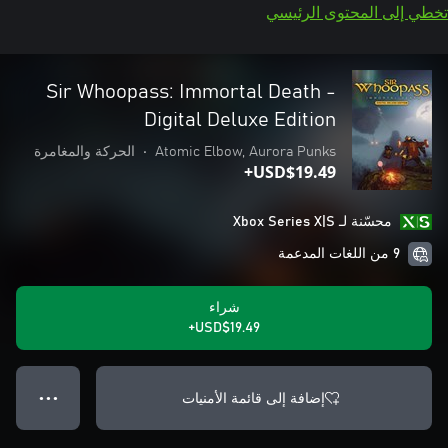
تخطي إلى المحتوى الرئيسي
Sir Whoopass: Immortal Death -
Digital Deluxe Edition
Atomic Elbow, Aurora Punks
•
الحركة والمغامرة
USD$19.49+
محسّنة لـ Xbox Series X|S
9 من اللغات المدعمة
شراء
USD$19.49+
إضافة إلى قائمة الأمنيات
● ● ●