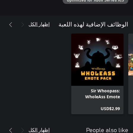
Optimized for Xbox Series X|S
إظهار الكل
الوظائف الإضافية لهذه اللعبة
Sir Whoopass:
WholeAss Emote
Pack
USD$2.99
إظهار الكل
People also like