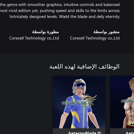
the genre with smoother graphics, intuitive controls and balanced
 most vivid edition yet, pushing speed and skills to the limits across
intricately designed levels. Wield the blade and defy eternity!
منشور بواسطة
مطورة بواسطة
Corecell Technology co.,Ltd
Corecell Technology co.,Ltd
الوظائف الإضافية لهذه اللعبة
AeternoBlade II:
Aete