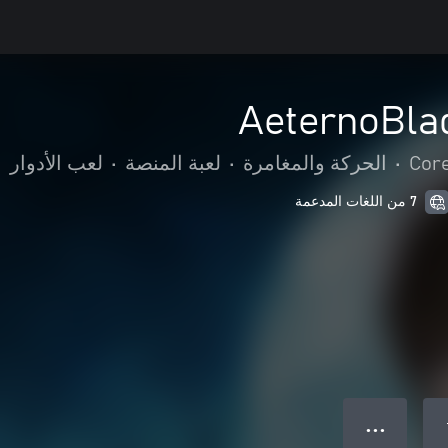
AeternoBlade
Core
•
الحركة والمغامرة
•
لعبة المنصة
•
لعب الأدوار
7 من اللغات المدعمة
● ● ●