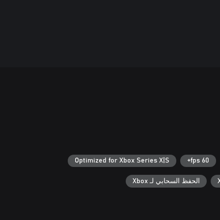
Optimized for Xbox Series X|S
60 fps+
الحفظ السحابي لـ Xbox