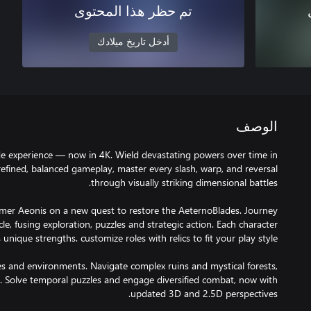
تم حظر هذا المحتوى
أدخل تاريخ ميلادك
الوصف
e experience — now in 4K. Wield devastating powers over time in
refined, balanced gameplay, master every slash, warp, and reversal
mer Aeonis on a new quest to restore the AeternoBlades. Journey
le, fusing exploration, puzzles and strategic action. Each character
 and environments. Navigate complex ruins and mystical forests,
. Solve temporal puzzles and engage diversified combat, now with