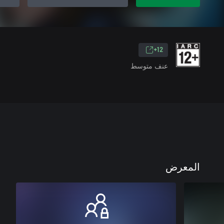
12+
عنف متوسط
المعرض