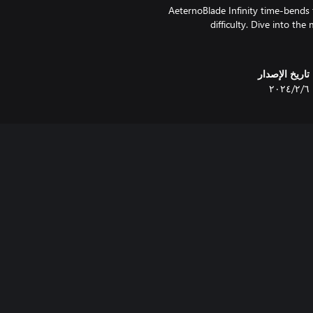
AeternoBlade Infinity time-bends 
difficulty. Dive into the
تاريخ الإصدار
٦‏/٢‏/٢٠٢٤