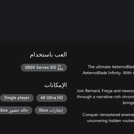
العب باستخدام
The ultimate AeternoBlad
XBOX Series X|S
AeternoBlade Infinity. With 
الإمكانات
Join Bernard, Freyja and newco
through a narrative-rich chronic
Single player
4K Ultra HD
إنجازات Xbox
حالة حضور Xbox
Conquer remastered enemies
uncovering hidden routes