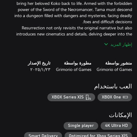
bring her beloved Koko back to life. Armed with the forbidden
power of the Sword of the Necromancer, Tama must descend
into a dungeon filled with dangers and mysteries, facing deadly
Resurrection not only revisits the original narrative but also
introduces new cinematics and details, delving deeper into the
characters and their world.
إظهار المزيد
منشور بواسطة
مطورة بواسطة
تاريخ الإصدار
Grimorio of Games
Grimorio of Games
٢٣‏/١‏/٢٠٢٥
العب باستخدام
XBOX Series X|S
XBOX One
الإمكانات
Single player
4K Ultra HD
Smart Delivery
Optimized for Xbox Series X|S