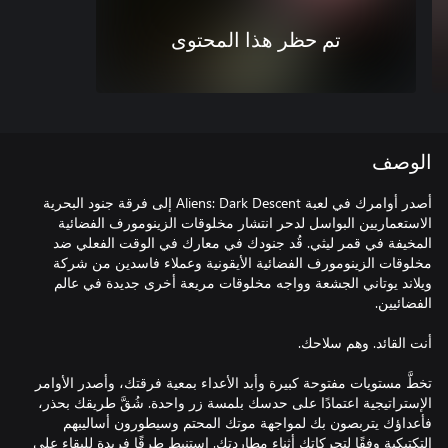
تم حظر هذا المحتوى
الوصف
أصدر أوامرك في لعبة Aliens: Dark Descent إلى فرقة جنود البحرية
الاستعماريين البواسل لدحر انتشار مخلوقات الزينومورف الفضائية
المخيفة في قمر ليثي. قُد جنودك في معارك في الوقت الفعلي ضد
مخلوقات الزينومورف الفضائية الأيقونية وعملاء فاسدين من شركة
ويلاند يوتاني الجشعة وواجه مخلوقات مريعة أخرى جديدة في عالم
تخطَّ مستويات مفتوحة كبيرة وأبد الأعداء بمعية فرقتك، وأصدر الأوامر
الإستراتيجية اعتمادًا على حدسك بلمسة زر واحدة. شُقَّ طريقك بحذر،
فأعداؤك يتربصون بك لمواجهة موتك المحتم وسيطورون أساليبهم
التكتيكية وفقًا لتحركاتك أثناء مطاردتك. استنبط طرقًا فريدة للبقاء على