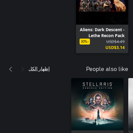
Aliens: Dark Descent -
Lethe Recon Pack
USD$4.49
-30%
USD$3.14
إظهار الكل
People also like