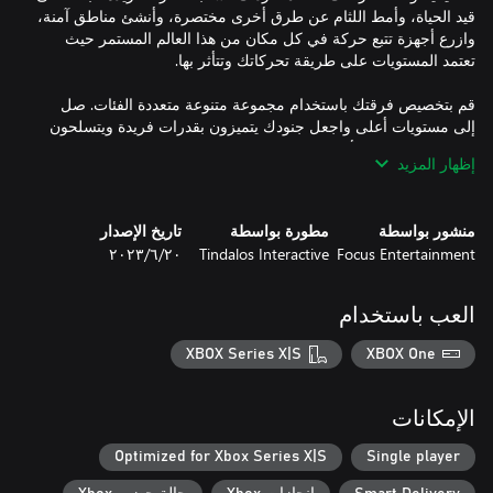
قيد الحياة، وأمط اللثام عن طرق أخرى مختصرة، وأنشئ مناطق آمنة،
وازرع أجهزة تتبع حركة في كل مكان من هذا العالم المستمر حيث
قم بتخصيص فرقتك باستخدام مجموعة متنوعة متعددة الفئات. صل
إلى مستويات أعلى واجعل جنودك يتميزون بقدرات فريدة ويتسلحون
بترسانة قوية من الأسلحة والدروع والميزات الإضافية لخوض غمار
إظهار المزيد
مهمات شاقة وعالية المخاطر في مناطق غير مأمونة. طوّر قاعدتك
منشور بواسطة
مطورة بواسطة
تاريخ الإصدار
قم بإدارة مواردك بتروٍّ وحكمة وخذ المخاطر المحدقة بعين الاعتبار
Focus Entertainment
Tindalos Interactive
٢٠‏/٦‏/٢٠٢٣
واتخذ القرارات المناسبة للتغلب على المخلوقات الأكثر فتكًا التي
واجهتها البشرية على الإطلاق. هل تتمكن بمعية فرقتك من دحر انتشار
العب باستخدام
• واجه مخلوقات الزينومورف الفضائية الأيقونية في قصة شيقة لقتال
XBOX Series X|S
XBOX One
الكائنات الفضائية والتي تشمل حاضنات الوجوه الفضائية والجنود
الإمبراطوريين وملكات الفضائين وغير ذلك المزيد، بما في ذلك مغاوير
الإمكانات
• أصدر الأوامر وفقًا لإستراتيجيتك واعتمد تكتيكات مختلفة في كل
مهمة، وقم بإدارة صحة جنودك والموارد بتعقّلٍ وتروٍّ واحرص على
Optimized for Xbox Series X|S
Single player