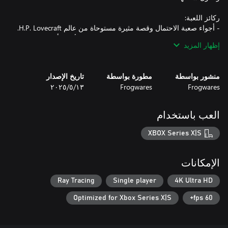
- عالم مفتوح فسيح يمكن استكشافه سيرًا على الأقدام أو عن طريق
إظهار المزيد
- ميزة إعادة رائعة بفضل نظام التحقيق المفتوح: يمكن حل كل حالة
منشور بواسطة
مطورة بواسطة
تاريخ الإصدار
- ترسانة أسلحة من عشرينيات القرن العشرين للإطاحة بالمخلوقات
Frogwares
Frogwares
١٣‏/٥‏/٢٠٢٥
- إدارة صحتك العقلية لكشف الحقيقة وراء الجنون.
العب باستخدام
XBOX Series X|S
الإمكانات
Ray Tracing
Single player
4K Ultra HD
Optimized for Xbox Series X|S
60 fps+