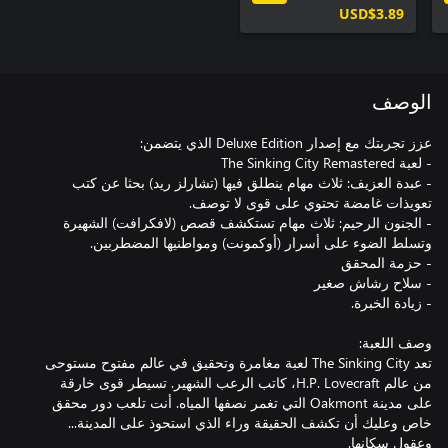
USD$3.89
الوصف
- عبدة العزيف: ثلاث مهام ينطلق فيها (تشارلز ريد) بحثا عن كتب
- الجنون الرحيم: ثلاث مهام تستكشف قصص (لافكرافت) الشهيرة
تعد The Sinking City‏ لعبة مغامرة وتحقيق في عالم مفتوح مستوحى
من عالم H.P. Lovecraft، كاتب الرعب الشهير. تسيطر قوى خارقة
على مدينة Oakmont التي تغمر نصفها المياه. أنت تلعب دور محقق
خاص وعليك أن تكشف الحقيقة وراء الذي استحوذ على المدينة...