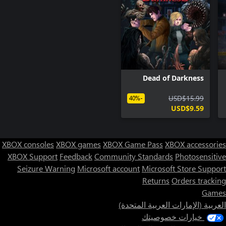
Dead of Darkness
USD$15.99
-40%
USD$9.59
XBOX consoles
XBOX games
XBOX Game Pass
XBOX accessories
XBOX Support
Feedback
Community Standards
Photosensitive
Seizure Warning
Microsoft account
Microsoft Store Support
Returns
Orders tracking
Games
العربية (الإمارات العربية المتحدة)
خيارات خصوصيتك