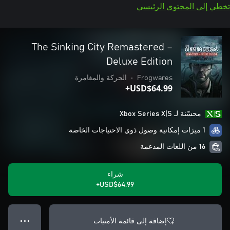
تخطي إلى المحتوى الرئيسي
The Sinking City Remastered –
Deluxe Edition
Frogwares
•
الحركة والمغامرة
USD$64.99+
محسّنة لـ Xbox Series X|S
1 ميزات إمكانية وصول ذوي الاحتياجات الخاصة
16 من اللغات المدعمة
شراء
USD$64.99+
إضافة إلى قائمة الأمنيات
● ● ●