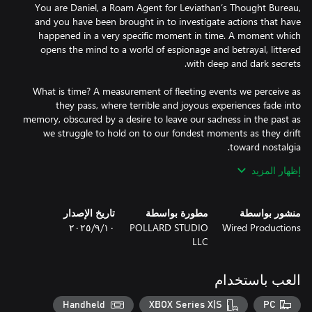
You are Daniel, a Roam Agent for Leviathan’s Thought Bureau,
and you have been brought in to investigate actions that have
happened in a very specific moment in time. A moment which
opens the mind to a world of espionage and betrayal, littered
What is time? A measurement of fleeting events we perceive as
they pass, where terrible and joyous experiences fade into
memory, obscured by a desire to leave our sadness in the past as
we struggle to hold on to our fondest moments as they drift
إظهار المزيد
But what happens when there is a way to see into those
memories? To go back and inhabit those times locked away in
منشور بواسطة
مطورة بواسطة
تاريخ الإصدار
the corners of our thoughts, to bring those fleeting moments
Wired Productions
POLLARD STUDIO
١٠‏/٩‏/٢٠٢٥
back to the present? And what happens when a corporation
LLC
creates a machine to allow them to do this at will to the
العب باستخدام
Are you ready to confront your demons and uncover the truth
Handheld
XBOX Series X|S
PC