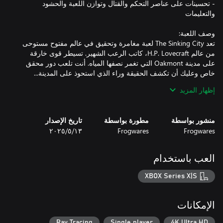
- تحسينات على عناصر التحكم والقتال وتوازن اللعبة والحشود
تعد The Sinking City‏ لعبة مغامرة وتحقيق في عالم مفتوح مستوحى
من عالم H.P. Lovecraft، كاتب الرعب الشهير. تسيطر قوى خارقة
على مدينة Oakmont التي تغمر نصفها المياه. أنت تلعب دور محقق
خاص وعليك أن تكشف الحقيقة وراء الذي استحوذ على المدينة...
إظهار المزيد
منشور بواسطة
مطورة بواسطة
تاريخ الإصدار
- عالم مفتوح فسيح يمكن استكشافه سيرًا على الأقدام أو عن طريق
Frogwares
Frogwares
١٣‏/٥‏/٢٠٢٥
- ميزة إعادة رائعة بفضل نظام التحقيق المفتوح: يمكن حل كل حالة
العب باستخدام
- ترسانة أسلحة من عشرينيات القرن العشرين للإطاحة بالمخلوقات
XBOX Series X|S
- إدارة صحتك العقلية لكشف الحقيقة وراء الجنون.
الإمكانات
Ray Tracing
Single player
4K Ultra HD