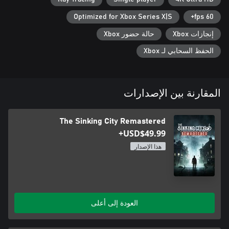
Optimized for Xbox Series X|S
60 fps+
إنجازات Xbox
حالة حضور Xbox
الحفظ السحابي لـ Xbox
المقارنة بين الإصدارات
The Sinking City Remastered
USD$49.99+
هذا الإصدار
العودة إلى أعلى