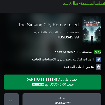
تخطي إلى المحتوى الرئيسي
The Sinking City Remastered
Frogwares
•
الحركة والمغامرة
USD$49.99+
محسّنة لـ Xbox Series X|S
1 ميزات إمكانية وصول ذوي الاحتياجات الخاصة
16 من اللغات المدعمة
احصل على GAME PASS ESSENTIAL
حفظ
USD$45.00
مع
شراء
● ● ●
USD$49.99+