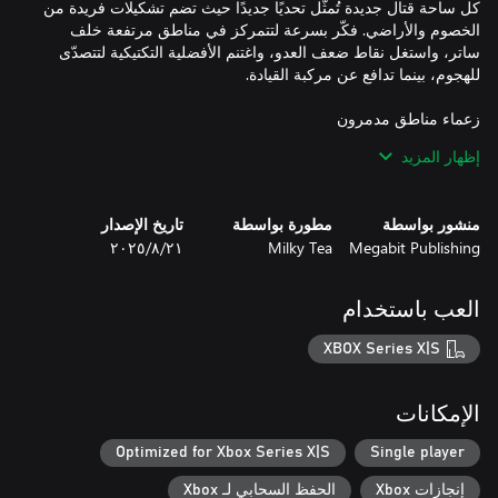
كل ساحة قتال جديدة تُمثّل تحديًا جديدًا حيث تضم تشكيلات فريدة من
الخصوم والأراضي. فكّر بسرعة لتتمركز في مناطق مرتفعة خلف
ساتر، واستغل نقاط ضعف العدو، واغتنم الأفضلية التكتيكية لتتصدّى
ربما تكون تكتيكاتك صحيحة، لكن إذا وصلت إلى نهاية الطريق،
إظهار المزيد
فستحتاج إلى وقفة حاسمة أخيرة ضد أحد جنرالات المحور المرعبين.
ستضعك معارك الزعماء في نهاية المنطقة في مواجهة احتمالات هائلة،
وموجات تلو الأخرى من نخبة محاربي الأعداء، ومخاطر جديدة وآليين
منشور بواسطة
مطورة بواسطة
تاريخ الإصدار
Megabit Publishing
Milky Tea
٢١‏/٨‏/٢٠٢٥
لك مطلق الحرية في تخصيص فريقك من الآليين والطيارين وتهيئته
العب باستخدام
XBOX Series X|S
اربح Valor لترفع مستوى القدرات الفريدة لدى طيارك واستعمل
الإمكانات
تفشل مهمتك في حال تدمير مركبة القيادة الخاصة بك. ويتعين عليك
Optimized for Xbox Series X|S
Single player
عندئذٍ إعادة تجميع قواتك في قاعدة المقاومة، وبناء فريقك من جديد
إنجازات Xbox
الحفظ السحابي لـ Xbox