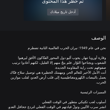
تم حظر هذا المحتوى
أدخل تاريخ ميلادك
الوصف
وقارة أوروبا تنهار. يجوب آليو دول المحور الفتّاكون الأفق ليرهبوا
الشعوب ويجتاحوا الثوّار. فلم ينجُ منهم إلا القليل، لكنهم أعادوا ترتيب
أنت الأمل الأخير للعالم الحر. ومهمتك الخطيرة هي توصيل سلاح فتّاك
يعمل بالنبضات الكهرومغناطيسية إلى قلب أرض العدو، لقلب موازين
انشر سرب الآليين وتولّ قيادتهم في الوقت الفعلي لتردع جحافل العدو.