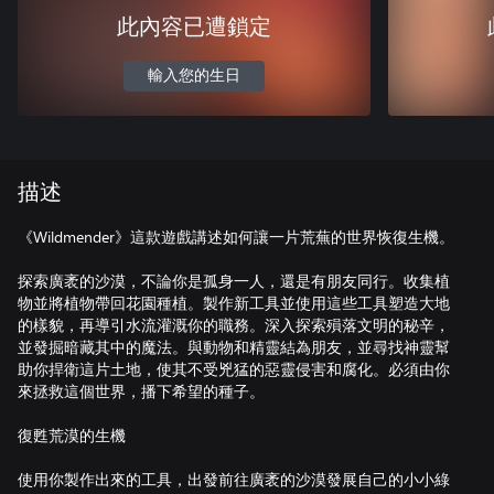
此內容已遭鎖定
輸入您的生日
描述
《Wildmender》這款遊戲講述如何讓一片荒蕪的世界恢復生機。
探索廣袤的沙漠，不論你是孤身一人，還是有朋友同行。收集植
物並將植物帶回花園種植。製作新工具並使用這些工具塑造大地
的樣貌，再導引水流灌溉你的職務。深入探索殞落文明的秘辛，
並發掘暗藏其中的魔法。與動物和精靈結為朋友，並尋找神靈幫
助你捍衛這片土地，使其不受兇猛的惡靈侵害和腐化。必須由你
來拯救這個世界，播下希望的種子。
復甦荒漠的生機
使用你製作出來的工具，出發前往廣袤的沙漠發展自己的小小綠