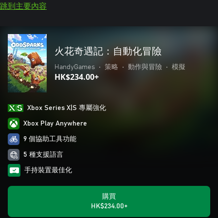
跳到主要內容
火花奇遇記：自動化冒險
HandyGames
•
策略
•
動作與冒險
•
模擬
HK$234.00+
Xbox Series X|S 專屬強化
Xbox Play Anywhere
9 個協助工具功能
5 種支援語言
手持裝置最佳化
購買
HK$234.00+