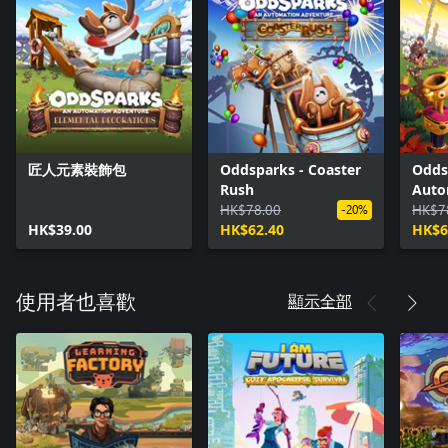
匠人元素裝飾包
Oddsparks - Coaster
Odds
Rush
Auto
HK$78.00
Adve
HK$7
-20%
HK$39.00
HK$62.40
Upgr
HK$6
顯示全部
使用者也喜歡