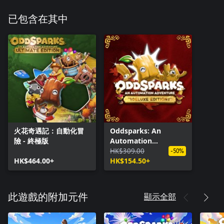
已包含在其中
火花奇遇記：自動化冒
Oddsparks: An
險 - 終極版
Automation
Adventure - Deluxe
HK$309.00
-50%
HK$464.00+
Edition
HK$154.50+
顯示全部
此遊戲的附加元件