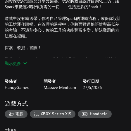
的資深玩家也能充分享受樂趣。玩家將親自設計自動化工坊，讓
Spark來搬運和製作所需的一切——包括更多的Spark！
遊戲中沒有輸送帶，你將自己管理Spark的運輸流程，確保你設計
的工坊運作順暢。在管理的過程中，你將面對運輸距離與高低差
的考驗，不過別擔心，你的工具箱功能豐富多變，解決難題的方
法都在裡頭。
探索，發掘，冒險！
帶著你的Spark一起勇闖程式生成的世界！探索形形色色的地貌
顯示更多
時，你將遭遇模樣特殊的敵人，像是兔子頭蜘蛛身的Spunny，還
有甲蟲和大象合為一體的Beelephant。深入失落遺跡，找尋各類
資源。掃除障礙與危險，進而擴大工坊規模。將你在外找到的知
發佈者
開發者
發行日期
識帶回家園。
HandyGames
Massive Miniteam
27/5/2025
幫助溫馨小村莊成長，與朝夕相對的村民交流、分享。全新研發
的科技，注入上古祕密智慧，你將為這個世界帶來什麼樣的改變
遊戲方式
呢？
電腦
XBOX Series X|S
Handheld