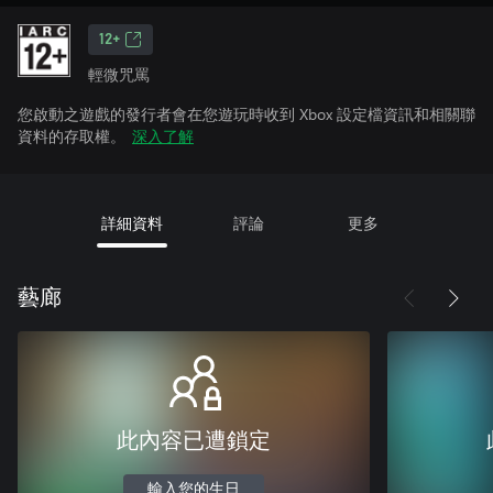
12+
輕微咒罵
您啟動之遊戲的發行者會在您遊玩時收到 Xbox 設定檔資訊和相關聯
資料的存取權。
深入了解
詳細資料
評論
更多
藝廊
此內容已遭鎖定
輸入您的生日