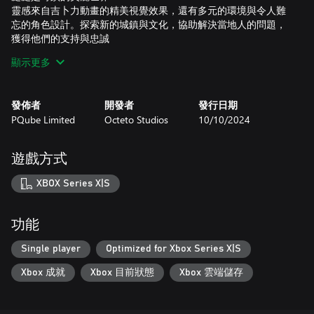
靈感來自吉卜力動畫的精美視覺效果，還有多元的環境與令人難
忘的角色設計。探索新的城鎮與文化，協助解決當地人的問題，
獲得他們的支持與忠誠
顯示更多
原創交響樂原聲帶
精心編排的原創配樂伴隨你的旅程。
發佈者
開發者
發行日期
PQube Limited
Octeto Studios
10/10/2024
遊戲方式
XBOX Series X|S
功能
Single player
Optimized for Xbox Series X|S
Xbox 成就
Xbox 目前狀態
Xbox 雲端儲存