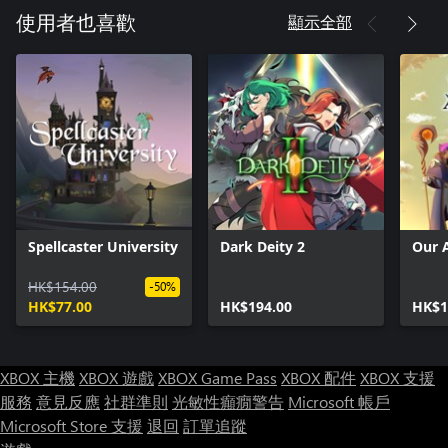
顯示全部
使用者也喜歡
Spellcaster University
Dark Deity 2
Our 
HK$154.00
-50%
HK$77.00
HK$194.00
HK$1
XBOX 主機
XBOX 遊戲
XBOX Game Pass
XBOX 配件
XBOX 支援
服務
意見反應
社群準則
光敏性癲癇警告
Microsoft 帳戶
Microsoft Store 支援
退回
訂單追蹤