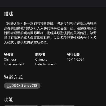
描述
《寂靜之歌》是一款幻想策略遊戲，將深度的戰術遊戲玩法與快
節奏的自動戰鬥以及引人入勝的敘事結合在一起。遊戲採用源自
新藝術運動的獨特圖形風格，是經典類型演變的美麗例證。該遊
戲具有廣泛的單人敘事驅動戰役，以及多種競爭性和合作性的多
人模式，提供無盡的重玩價值。
發佈者
開發者
發行日期
Chimera
Chimera
13/11/2024
Entertainment
Entertainment
遊戲方式
XBOX Series X|S
功能