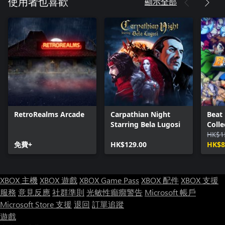
顯示全部
使用者也喜歡
RetroRealms Arcade
Carpathian Night
Beat
Starring Bela Lugosi
Coll
Class
HK$1
免費+
HK$129.00
HK$8
XBOX 主機
XBOX 遊戲
XBOX Game Pass
XBOX 配件
XBOX 支援
服務
意見反應
社群準則
光敏性癲癇警告
Microsoft 帳戶
Microsoft Store 支援
退回
訂單追蹤
遊戲