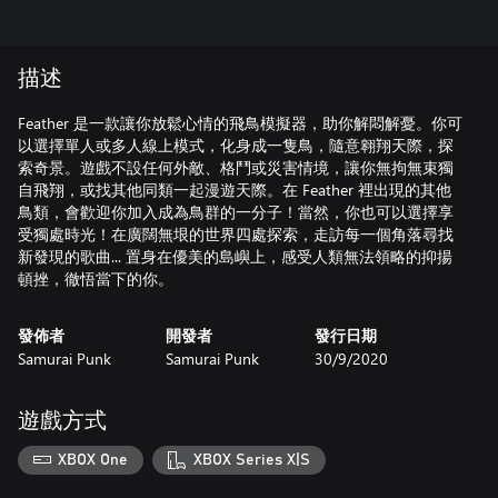
描述
Feather 是一款讓你放鬆心情的飛鳥模擬器，助你解悶解憂。你可
以選擇單人或多人線上模式，化身成一隻鳥，隨意翱翔天際，探
索奇景。遊戲不設任何外敵、格鬥或災害情境，讓你無拘無束獨
自飛翔，或找其他同類一起漫遊天際。在 Feather 裡出現的其他
鳥類，會歡迎你加入成為鳥群的一分子！當然，你也可以選擇享
受獨處時光！在廣闊無垠的世界四處探索，走訪每一個角落尋找
新發現的歌曲... 置身在優美的島嶼上，感受人類無法領略的抑揚
頓挫，徹悟當下的你。
發佈者
開發者
發行日期
Samurai Punk
Samurai Punk
30/9/2020
遊戲方式
XBOX One
XBOX Series X|S