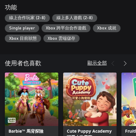
功能
線上合作玩家 (2-8)
線上多人遊戲 (2-8)
Single player
Xbox 跨平台合作遊戲
Xbox 成就
Xbox 目前狀態
Xbox 雲端儲存
顯示全部
使用者也喜歡
Barbie™ 馬背探險
Cute Puppy Academy
Frui