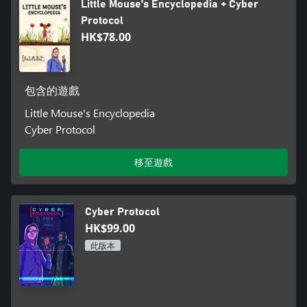
Little Mouse's Encyclopedia + Cyber
Protocol
HK$78.00
包含的遊戲
Little Mouse's Encyclopedia
Cyber Protocol
移至遊戲
Cyber Protocol
HK$99.00
此版本