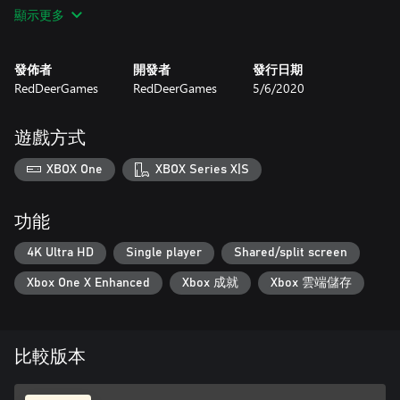
顯示更多
難度：超過9000
還在尋找更多的腎上腺素嗎？嘗試以較高的速度和有限的生命週
期以街機模式入侵系統。如果您足夠出色，則可以在全球網絡黑
發佈者
開發者
發行日期
客排名前20位中排名。祝你生存！
RedDeerGames
RedDeerGames
5/6/2020
競爭
如果玩致命的AI還不夠，那麼您總是可以邀請家人和朋友。網絡
遊戲方式
協議甚至可以為4位玩家提供本地挑戰，但請記住-最佳黑客的頭
銜只能達到一位。
XBOX One
XBOX Series X|S
復古氛圍
懷舊小姐的遊戲風格？
功能
不用擔心，我們已為您覆蓋！更改網絡協議的主題和聲音，使時
光倒流到80年代。
4K Ultra HD
Single player
Shared/split screen
Xbox One X Enhanced
Xbox 成就
Xbox 雲端儲存
最佳8位
只需坐下來，放鬆一下，聽聽《網絡協議》的Syntwave和8位配
樂。您將得到它。您將需要它。
比較版本
你準備好迎接挑戰了嗎？