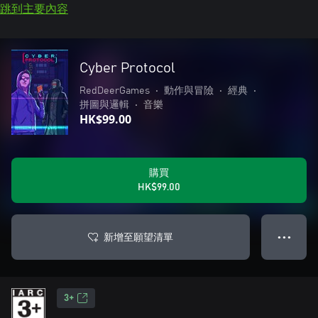
跳到主要內容
Cyber Protocol
RedDeerGames
•
動作與冒險
•
經典
•
拼圖與邏輯
•
音樂
HK$99.00
購買
HK$99.00
新增至願望清單
● ● ●
3+