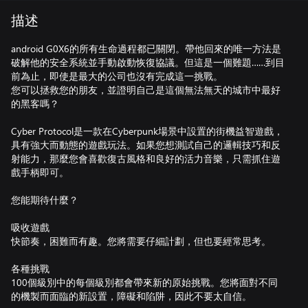
描述
android G0X6的所有生命過程都已關閉。帶他回來的唯一方法是
破解他的安全系統並手動啟動恢復協議。但這是一個難題……到目
前為止，即使是最大的公司也沒有完成這一挑戰。
您可以拯救您的朋友，並證明自己是這個無法無天的城市中最好
的黑客嗎？
Cyber​​ Protocol是一款在Cyber​​punk場景中設置的街機益智遊戲，
具有強大而動態的遊戲玩法。如果您想測試自己的邏輯技巧和反
射能力，那麼您會喜歡復古風格和良好的活力音樂，只需抓住遊
戲手柄即可。
您能期待什麼？
吸收遊戲
快節奏，困難而有趣。您將需要仔細計劃，但也要經常思考。
各種挑戰
100個級別中的每個級別都會帶來新的原始挑戰。您將面對不同
的機製而面臨的新設置，障礙和陷阱，因此不要太自信。