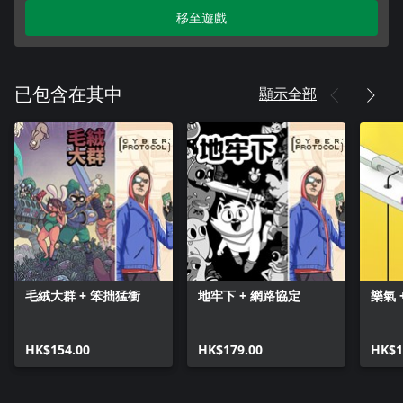
移至遊戲
顯示全部
已包含在其中
毛絨大群 + 笨拙猛衝
地牢下 + 網路協定
樂氣 
HK$154.00
HK$179.00
HK$1