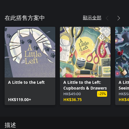
顯示全部
在此搭售方案中
A Little to the Left
A Little to the Left:
A Lit
Cupboards & Drawers
Seein
HK$49.00
HK$5
-25%
HK$119.00+
HK$36.75
HK$4
描述