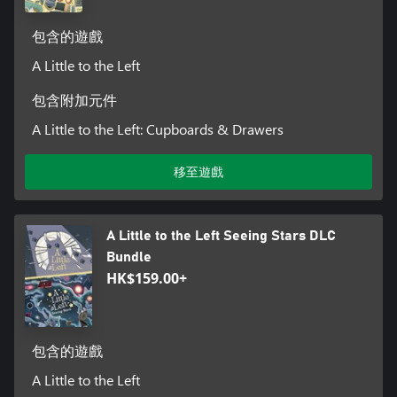
包含的遊戲
A Little to the Left
包含附加元件
A Little to the Left: Cupboards & Drawers
移至遊戲
A Little to the Left Seeing Stars DLC
Bundle
HK$159.00+
包含的遊戲
A Little to the Left