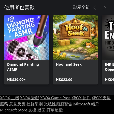
顯示全部
使用者也喜歡
Diamond Painting
Hoof and Seek
INK 
ASMR
Obje
HK$39.00+
HK$23.00
HK$4
XBOX 主機
XBOX 遊戲
XBOX Game Pass
XBOX 配件
XBOX 支援
服務
意見反應
社群準則
光敏性癲癇警告
Microsoft 帳戶
Microsoft Store 支援
退回
訂單追蹤