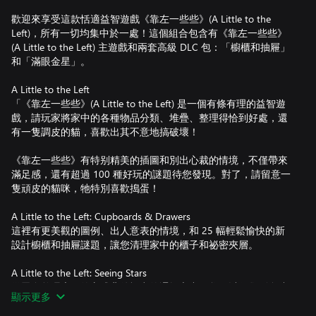
歡迎來享受這款恬適益智遊戲《靠左一些些》(A Little to the
Left)，所有一切均集中於一處！這個組合包含有《靠左一些些》
(A Little to the Left) 主遊戲和兩套高級 DLC 包：「櫥櫃和抽屜」
和「滿眼金星」。
A Little to the Left
「《靠左一些些》(A Little to the Left) 是一個有條有理的益智遊
戲，請玩家將家中的各種物品分類、堆疊、整理得恰到好處，還
有一隻調皮的貓，喜歡出其不意地搞破壞！
《靠左一些些》有特别精美的插圖和別出心裁的情境，不僅帶來
滿足感，還有超過 100 種好玩的謎題待您發現。對了，請留意一
隻頑皮的貓咪，牠特別喜歡搗蛋！
A Little to the Left: Cupboards & Drawers
這裡有更美觀的圖例、出人意表的情境，和 25 幅輕鬆愉快的新
設計櫥櫃和抽屜謎題，讓您清理家中的櫃子和祕密夾層。
A Little to the Left: Seeing Stars
從眾多整理房屋的方式背後悟出的邏輯之中，您可以收集到多達
顯示更多
100 顆星星。遊戲中能夠摺疊、翻轉、捏壓、結合、黏貼、彈
跳、堆疊、撥弄還有溫柔地砸破各種新穎互動式物品。歡迎享受