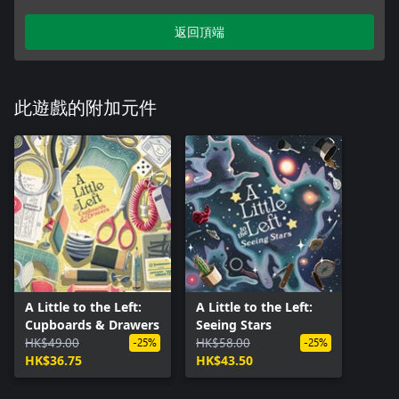
返回頂端
此遊戲的附加元件
A Little to the Left:
A Little to the Left:
Cupboards & Drawers
Seeing Stars
HK$49.00
HK$58.00
-25%
-25%
HK$36.75
HK$43.50