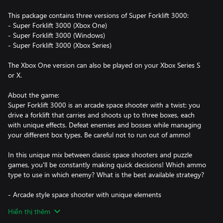
This package contains three versions of Super Forklift 3000:
- Super Forklift 3000 (Xbox One)
- Super Forklift 3000 (Windows)
- Super Forklift 3000 (Xbox Series)
The Xbox One version can also be played on your Xbox Series S
or X.
About the game:
Super Forklift 3000 is an arcade space shooter with a twist: you
drive a forklift that carries and shoots up to three boxes, each
with unique effects. Defeat enemies and bosses while managing
your different box types. Be careful not to run out of ammo!
In this unique mix between classic space shooters and puzzle
games, you'll be constantly making quick decisions! Which ammo
type to use in which enemy? What is the best available strategy?
- Arcade style space shooter with unique elements
- Colorful pixel art and arcadey retro soundtrack
Hiển thị thêm
- Beat your own high score in a variety of game modes