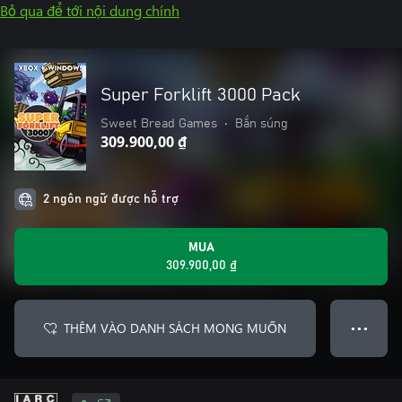
Bỏ qua để tới nội dung chính
Super Forklift 3000 Pack
Sweet Bread Games
•
Bắn súng
309.900,00 ₫
2 ngôn ngữ được hỗ trợ
MUA
309.900,00 ₫
THÊM VÀO DANH SÁCH MONG MUỐN
● ● ●