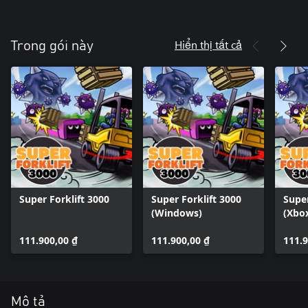
Hiển thị tất cả
Trong gói này
Super Forklift 3000
Super Forklift 3000
Super
(Windows)
(Xbox
111.900,00 ₫
111.900,00 ₫
111.9
Mô tả