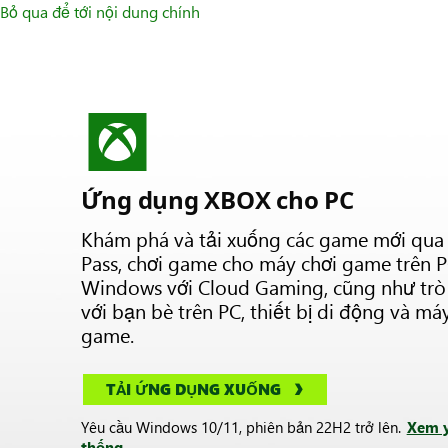
Bỏ qua để tới nội dung chính
Ứng dụng XBOX cho PC
Khám phá và tải xuống các game mới qu
Pass, chơi game cho máy chơi game trên 
Windows với Cloud Gaming, cũng như trò
với bạn bè trên PC, thiết bị di động và má
game.
TẢI ỨNG DỤNG XUỐNG
Yêu cầu Windows 10/11, phiên bản 22H2 trở lên.
Xem y
thống.