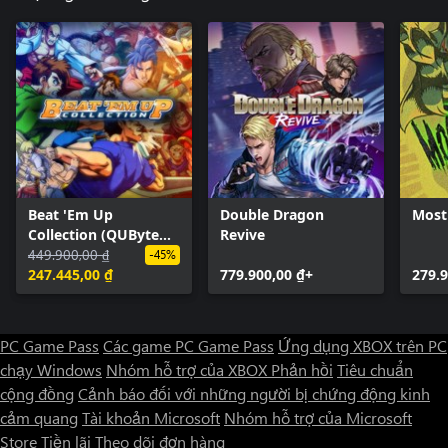
Beat 'Em Up
Double Dragon
Most
Collection (QUByte
Revive
Classics)
449.900,00 ₫
-45%
247.445,00 ₫
779.900,00 ₫+
279.9
PC Game Pass
Các game PC Game Pass
Ứng dụng XBOX trên PC
chạy Windows
Nhóm hỗ trợ của XBOX
Phản hồi
Tiêu chuẩn
cộng đồng
Cảnh báo đối với những người bị chứng động kinh
cảm quang
Tài khoản Microsoft
Nhóm hỗ trợ của Microsoft
Store
Tiền lãi
Theo dõi đơn hàng