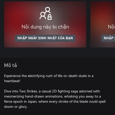
Nội dung này bị chặn
Nội
NHẬP NGÀY SINH NHẬT CỦA BẠN
NHẬP 
Mô tả
Experience the electrifying rush of life-or-death duels in a
heartbeat!
Dive into Two Strikes, a casual 2D fighting saga adorned with
mesmerizing hand-drawn animations, whisking you away to a
fierce epoch in Japan, where every stroke of the blade could spell
doom or glory.