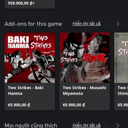
559.900,00 ₫+
Hiển thị tất cả
Add-ons for this game
Two Strikes - Baki
Two Strikes - Musashi
Two S
Hanma
Miyamoto
Shin
65.900,00 ₫
65.900,00 ₫
65.90
Hiển thị tất cả
Mọi người cũng thích