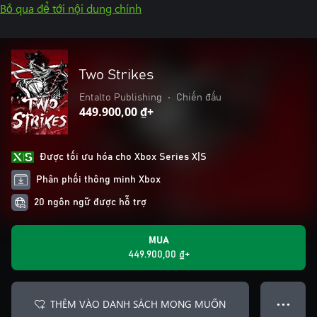
Bỏ qua để tới nội dung chính
Two Strikes
Entalto Publishing
•
Chiến đấu
449.900,00 ₫+
Được tối ưu hóa cho Xbox Series X|S
Phân phối thông minh Xbox
20 ngôn ngữ được hỗ trợ
MUA
449.900,00 ₫+
THÊM VÀO DANH SÁCH MONG MUỐN
● ● ●