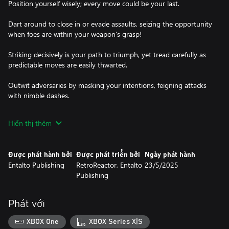
Position yourself wisely; every move could be your last.
Dart around to close in or evade assaults, seizing the opportunity
when foes are within your weapon's grasp!
Striking decisively is your path to triumph, yet tread carefully as
predictable moves are easily thwarted.
Outwit adversaries by masking your intentions, feigning attacks
with nimble dashes.
And when victory is within sight, unleash devastating strikes to
Hiển thị thêm
claim your honor!
Được phát hành bởi
Được phát triển bởi
Ngày phát hành
Entalto Publishing
RetroReactor, Entalto
23/5/2025
Publishing
Phát với
XBOX One
XBOX Series X|S